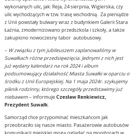
wykonanych ulic, jak: Reja, 24 sierpnia, Wigierska, czy
ulic wychodzących w tzw. trasę wschodnią. Za pieniądze
z Unii powstały bulwary wraz z budynkiem Galerii Stara
Łaźnia, zmodernizowano przedszkola i szkoły, a także
zakupiono nowoczesny tabor autobusowy.
–
W związku z tym jubileuszem zaplanowaliśmy w
Suwałkach różne przedsięwzięcia. Jednymi z nich jest
już wydany kalendarz na rok 2024 i album
podsumowujący działalność Miasta Suwałki w oparciu o
środku z Unii Europejskiej. Na 1 maja 2024r. szykujemy
piknik rodzinny, którego szczegóły przedstawimy już
niebawem
– informuje
Czesław Renkiewicz,
Prezydent Suwałk
.
Samorząd chce przypominać mieszkańcom jak
przeobraziło się nasze miasto. Pasażerowie autobusów
komunikacji miejskiej mogą oglądać na monitorach w