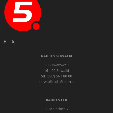
RADIO 5 SUWAŁKI
ul. Bulwarowa 5
16-400 Suwałki
tel. (087) 567 80 00
serwis@radio5.com.pl
RADIO 5 EŁK
ul. Małeckich 2