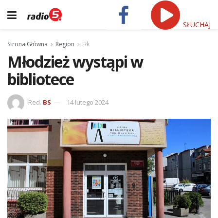
SŁUCHAJ
Strona Główna
Region
Ełk
Młodzież wystąpi w
bibliotece
Red.
BS
14 lutego 2024