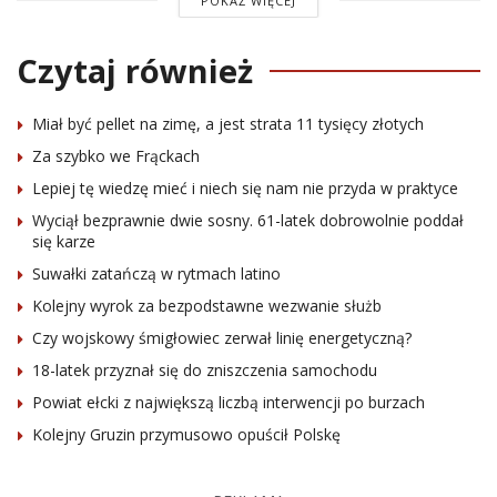
POKAŻ WIĘCEJ
Czytaj również
Miał być pellet na zimę, a jest strata 11 tysięcy złotych
Za szybko we Frąckach
Lepiej tę wiedzę mieć i niech się nam nie przyda w praktyce
Wyciął bezprawnie dwie sosny. 61-latek dobrowolnie poddał
się karze
Suwałki zatańczą w rytmach latino
Kolejny wyrok za bezpodstawne wezwanie służb
Czy wojskowy śmigłowiec zerwał linię energetyczną?
18-latek przyznał się do zniszczenia samochodu
Powiat ełcki z największą liczbą interwencji po burzach
Kolejny Gruzin przymusowo opuścił Polskę