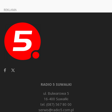
REKLAMA
RADIO 5 SUWAŁKI
ul. Bulwarowa 5
16-400 Suwałki
tel. (087) 567 80 00
serwis@radio5.com.pl