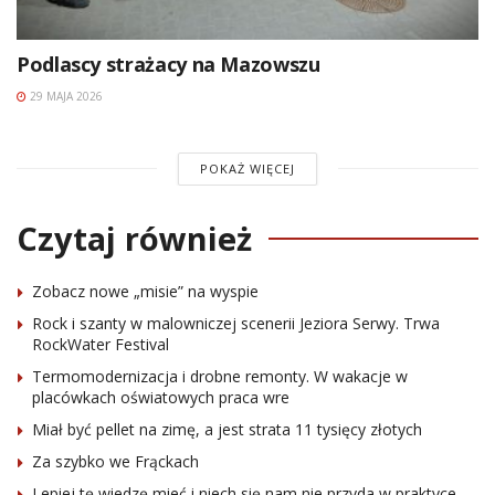
Podlascy strażacy na Mazowszu
29 MAJA 2026
POKAŻ WIĘCEJ
Czytaj również
Zobacz nowe „misie” na wyspie
Rock i szanty w malowniczej scenerii Jeziora Serwy. Trwa
RockWater Festival
Termomodernizacja i drobne remonty. W wakacje w
placówkach oświatowych praca wre
Miał być pellet na zimę, a jest strata 11 tysięcy złotych
Za szybko we Frąckach
Lepiej tę wiedzę mieć i niech się nam nie przyda w praktyce