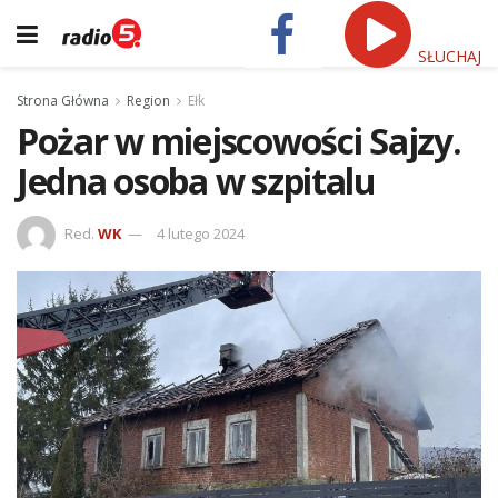
SŁUCHAJ
Strona Główna
Region
Ełk
Pożar w miejscowości Sajzy.
Jedna osoba w szpitalu
Red.
WK
4 lutego 2024