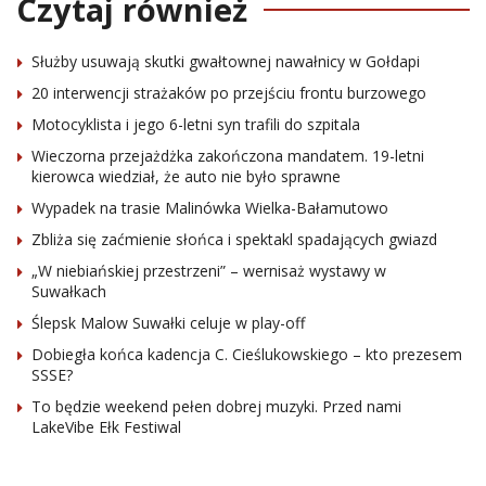
Czytaj również
Służby usuwają skutki gwałtownej nawałnicy w Gołdapi
20 interwencji strażaków po przejściu frontu burzowego
Motocyklista i jego 6-letni syn trafili do szpitala
Wieczorna przejażdżka zakończona mandatem. 19-letni
kierowca wiedział, że auto nie było sprawne
Wypadek na trasie Malinówka Wielka-Bałamutowo
Zbliża się zaćmienie słońca i spektakl spadających gwiazd
„W niebiańskiej przestrzeni” – wernisaż wystawy w
Suwałkach
Ślepsk Malow Suwałki celuje w play-off
Dobiegła końca kadencja C. Cieślukowskiego – kto prezesem
SSSE?
To będzie weekend pełen dobrej muzyki. Przed nami
LakeVibe Ełk Festiwal