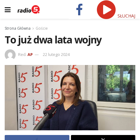
SŁUCHAJ
Strona Główna
Goście
To już dwa lata wojny
Red.
AP
22 lutego 2024