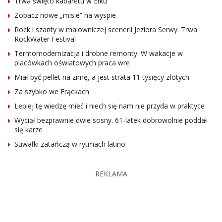
Trwa święto kabaretu w Ełku
Zobacz nowe „misie” na wyspie
Rock i szanty w malowniczej scenerii Jeziora Serwy. Trwa
RockWater Festival
Termomodernizacja i drobne remonty. W wakacje w
placówkach oświatowych praca wre
Miał być pellet na zimę, a jest strata 11 tysięcy złotych
Za szybko we Frąckach
Lepiej tę wiedzę mieć i niech się nam nie przyda w praktyce
Wyciął bezprawnie dwie sosny. 61-latek dobrowolnie poddał
się karze
Suwałki zatańczą w rytmach latino
REKLAMA