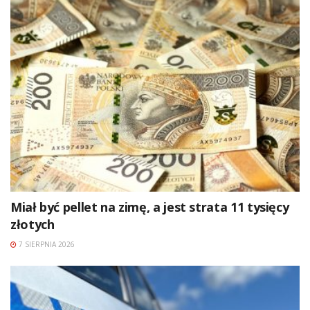
Miał być pellet na zimę, a jest strata 11 tysięcy
złotych
7 SIERPNIA 2026