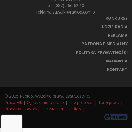
tel. (087) 566 62 10
reklama.suwalki@radio5.com.pl
KONKURSY
LUDZIE RADIA
REKLAMA
PATRONAT MEDIALNY
POLITYKA PRYWATNOŚCI
NADAWCA
KONTAKT
© 2025 Radio5. Wszelkie prawa zastrzeżone.
Praca Ełk
|
Ogłoszenie o pracę
|
The protocol
|
Targi pracy
|
Praca na Gowork.pl
|
Kwiaciarnia Laflora.pl