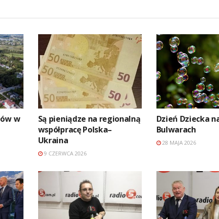
nów w
Są pieniądze na regionalną
Dzień Dziecka n
współpracę Polska–
Bulwarach
Ukraina
28 MAJA 2026
9 CZERWCA 2026