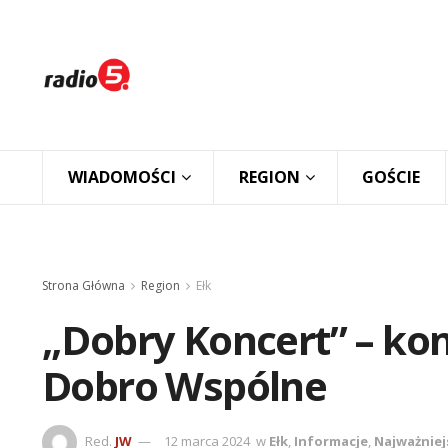
WIADOMOŚCI
REGION
GOŚCIE
Strona Główna
Region
Ełk
„Dobry Koncert” – k
Dobro Wspólne
Red.
JW
12 marca 2024
w
Ełk
,
Informacje
,
Najważniej