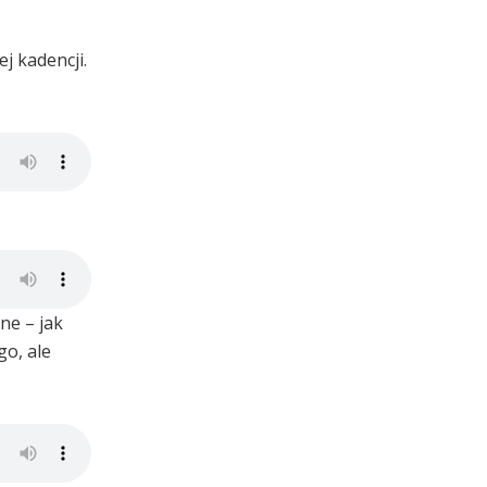
 kadencji.
ne – jak
go, ale