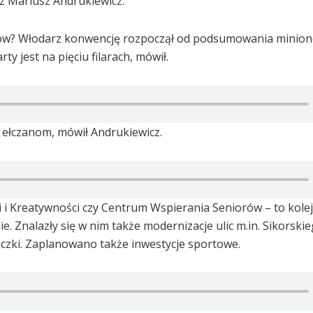
z Mariusz Andrukiewicz.
ów? Włodarz konwencję rozpoczął od podsumowania minionej
y jest na pięciu filarach, mówił.
 ełczanom, mówił Andrukiewicz.
i Kreatywności czy Centrum Wspierania Seniorów – to kolej
 Znalazły się w nim także modernizacje ulic m.in. Sikorskie
eczki. Zaplanowano także inwestycje sportowe.