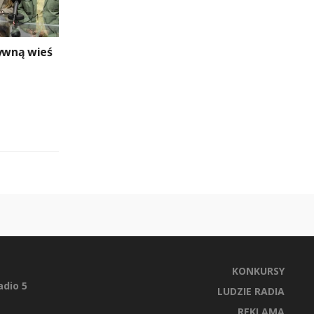
tywną wieś
KONKURSY
dio 5
LUDZIE RADIA
REKLAMA