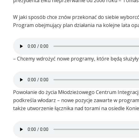
prezydenta Ełku nieprzerwanie od 2006 roku – Tomas
W jaki sposób chce znów przekonać do siebie wyborc
Program obejmujący plan działania na kolejne lata opart
– Chcemy wdrożyć nowe programy, które będą służyły
Powołanie do życia Młodzieżowego Centrum Integracji 
podkreśla włodarz – nowe pozycje zawarte w programie.
także utworzenie łącznika nad torami na osiedle Koni