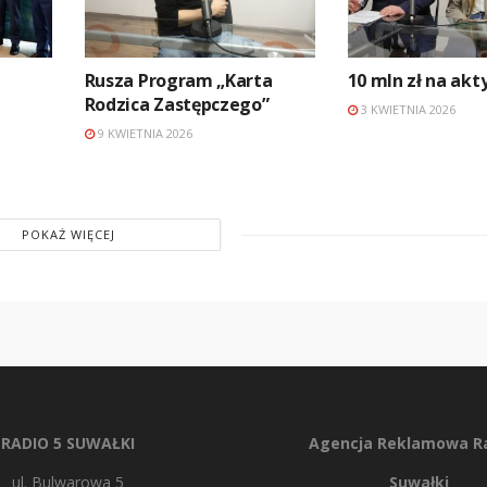
j
Rusza Program „Karta
10 mln zł na ak
Rodzica Zastępczego”
3 KWIETNIA 2026
9 KWIETNIA 2026
POKAŻ WIĘCEJ
RADIO 5 SUWAŁKI
Agencja Reklamowa Ra
ul. Bulwarowa 5
Suwałki