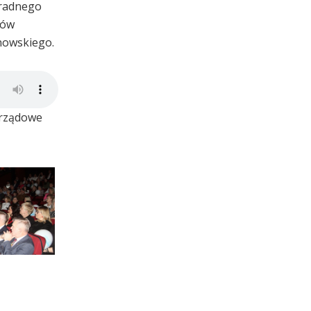
 radnego
sów
nowskiego.
orządowe