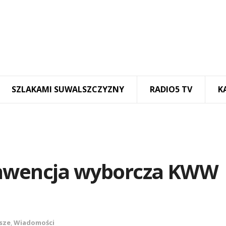
SZLAKAMI SUWALSZCZYZNY
RADIO5 TV
K
onwencja wyborcza KWW
sze
,
Wiadomości