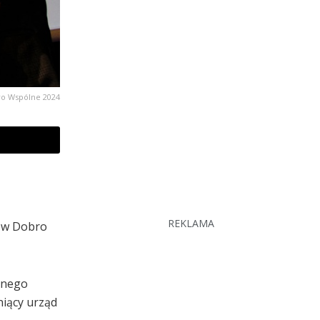
o Wspólne 2024
REKLAMA
ców Dobro
ólnego
niący urząd