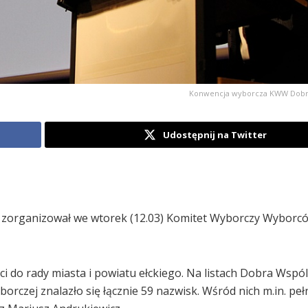
Konwencja wyborcza KWW Dobr
Udostępnij na Twitter
 zorganizował we wtorek (12.03) Komitet Wyborczy Wybor
i do rady miasta i powiatu ełckiego. Na listach Dobra Wsp
czej znalazło się łącznie 59 nazwisk. Wśród nich m.in. peł