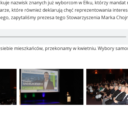
akuje nazwisk znanych już wyborcom w Ełku, którzy mandat
arze, które również deklarują chęć reprezentowania intere
go, zapytaliśmy prezesa tego Stowarzyszenia Marka Choj
o siebie mieszkańców, przekonamy w kwietniu. Wybory sam