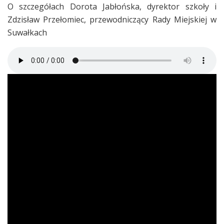
O szczegółach Dorota Jabłońska, dyrektor szkoły i
Zdzisław Przełomiec, przewodniczący Rady Miejskiej w
Suwałkach