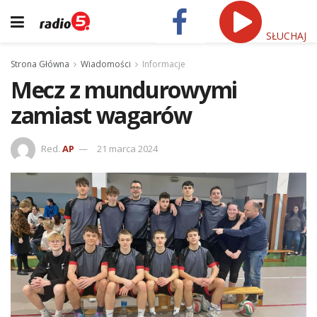
SŁUCHAJ
Strona Główna
Wiadomości
Informacje
Mecz z mundurowymi
zamiast wagarów
Red.
AP
21 marca 2024