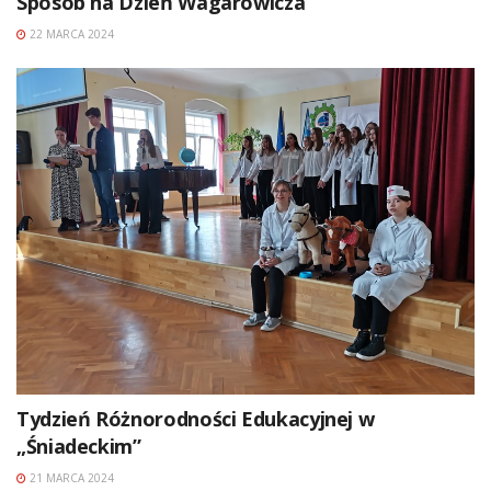
Sposób na Dzień Wagarowicza
22 MARCA 2024
Tydzień Różnorodności Edukacyjnej w
„Śniadeckim”
21 MARCA 2024