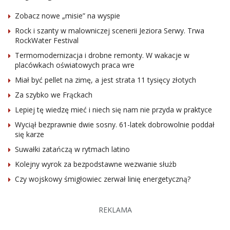
Zobacz nowe „misie” na wyspie
Rock i szanty w malowniczej scenerii Jeziora Serwy. Trwa
RockWater Festival
Termomodernizacja i drobne remonty. W wakacje w
placówkach oświatowych praca wre
Miał być pellet na zimę, a jest strata 11 tysięcy złotych
Za szybko we Frąckach
Lepiej tę wiedzę mieć i niech się nam nie przyda w praktyce
Wyciął bezprawnie dwie sosny. 61-latek dobrowolnie poddał
się karze
Suwałki zatańczą w rytmach latino
Kolejny wyrok za bezpodstawne wezwanie służb
Czy wojskowy śmigłowiec zerwał linię energetyczną?
REKLAMA