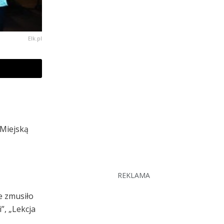
Elk.pl
 Miejską
REKLAMA
e zmusiło
”, „Lekcja