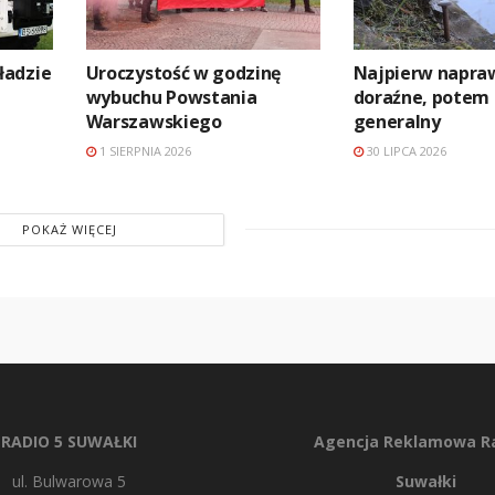
ładzie
Uroczystość w godzinę
Najpierw napra
wybuchu Powstania
doraźne, potem
Warszawskiego
generalny
1 SIERPNIA 2026
30 LIPCA 2026
POKAŻ WIĘCEJ
RADIO 5 SUWAŁKI
Agencja Reklamowa Ra
ul. Bulwarowa 5
Suwałki