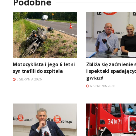
Podobne
Motocyklista i jego 6-letni
Zbliża się zaćmienie 
syn trafili do szpitala
i spektakl spadający
gwiazd
6 SIERPNIA 2026
6 SIERPNIA 2026