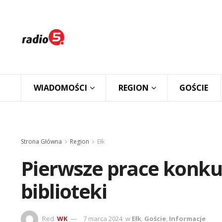
WIADOMOŚCI
REGION
GOŚCIE
Strona Główna
Region
Ełk
Pierwsze prace konku
biblioteki
Red.
WK
7 marca 2024
w
Ełk
,
Goście
,
Informacje