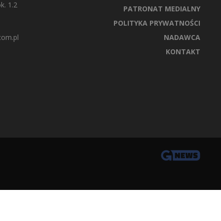
k. 1.2
PATRONAT MEDIALNY
POLITYKA PRYWATNOŚCI
com.pl
NADAWCA
KONTAKT