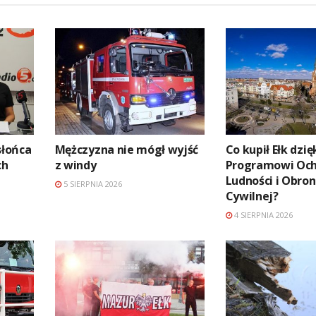
słońca
Mężczyzna nie mógł wyjść
Co kupił Ełk dzię
ch
z windy
Programowi Oc
Ludności i Obro
5 SIERPNIA 2026
Cywilnej?
4 SIERPNIA 2026