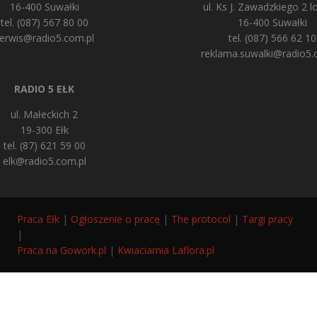
16-400 Suwałki
ul. Ks J. Zawadzkiego 2 lo
tel. (087) 567 80 00
16-400 Suwałki
erwis@radio5.com.pl
tel. (087) 566 62 10
reklama.suwalki@radio5.
RADIO 5 EŁK
ul. Małeckich 2
19-300 Ełk
tel. (87) 621 59 00
elk@radio5.com.pl
Praca Ełk
|
Ogłoszenie o pracę
|
The protocol
|
Targi pracy
|
Praca na Gowork.pl
|
Kwiaciarnia Laflora.pl