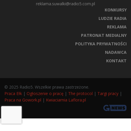
reklama.suwalki@radio5.com.pl
KONKURSY
LUDZIE RADIA
REKLAMA
PATRONAT MEDIALNY
POLITYKA PRYWATNOŚCI
NADAWCA
KONTAKT
© 2025 Radio5. Wszelkie prawa zastrzeżone.
Praca Ełk
|
Ogłoszenie o pracę
|
The protocol
|
Targi pracy
|
Praca na Gowork.pl
|
Kwiaciarnia Laflora.pl