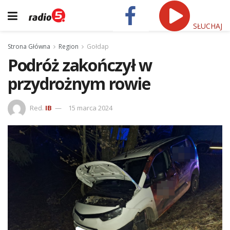
SŁUCHAJ
Strona Główna
Region
Gołdap
Podróż zakończył w
przydrożnym rowie
Red.
IB
15 marca 2024