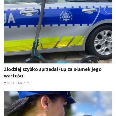
Złodziej szybko sprzedał łup za ułamek jego
wartości
10 SIERPNIA 2026