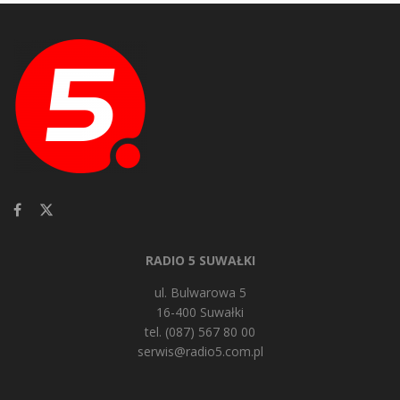
RADIO 5 SUWAŁKI
ul. Bulwarowa 5
16-400 Suwałki
tel. (087) 567 80 00
serwis@radio5.com.pl