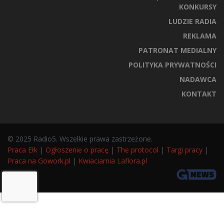
KONKURSY
LUDZIE RADIA
REKLAMA
PATRONAT MEDIALNY
POLITYKA PRYWATNOŚCI
NADAWCA
KONTAKT
© 2025 Radio5. Wszelkie prawa zastrzeżone.
Praca Ełk
|
Ogłoszenie o pracę
|
The protocol
|
Targi pracy
|
Praca na Gowork.pl
|
Kwiaciarnia Laflora.pl