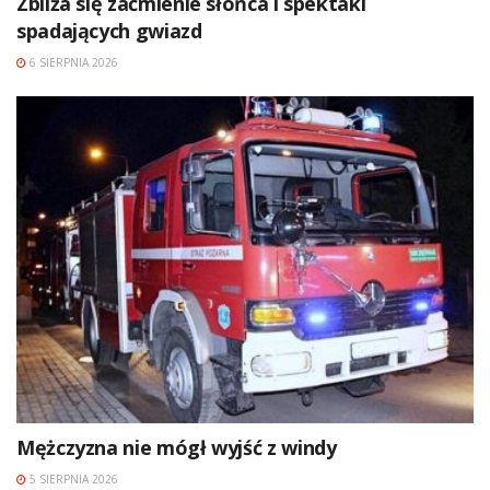
Zbliża się zaćmienie słońca i spektakl
spadających gwiazd
6 SIERPNIA 2026
Mężczyzna nie mógł wyjść z windy
5 SIERPNIA 2026