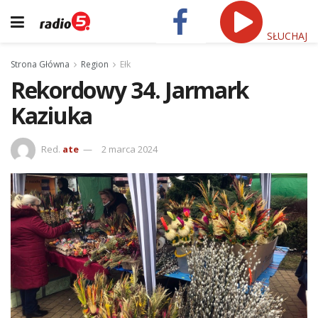
SŁUCHAJ
Strona Główna
Region
Ełk
Rekordowy 34. Jarmark
Kaziuka
Red.
ate
2 marca 2024