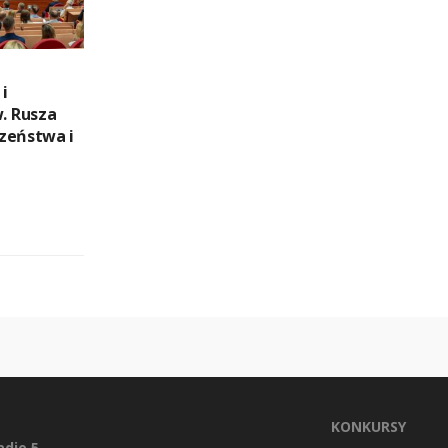
i
. Rusza
zeństwa i
KONKURSY
dio 5