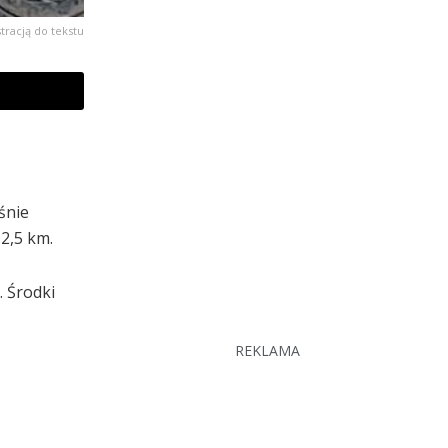
stracją do tekstu
śnie
2,5 km.
. Środki
REKLAMA