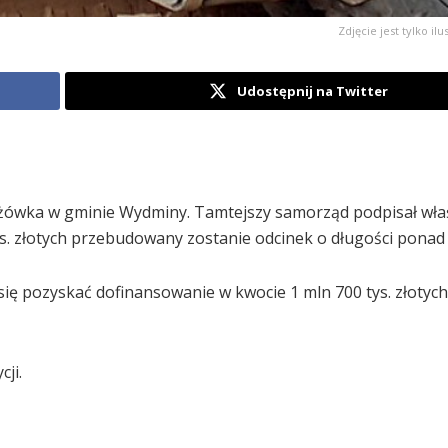
Zdjęcie jest tylko ilu
Udostępnij na Twitter
ężówka w gminie Wydminy. Tamtejszy samorząd podpisał wła
s. złotych przebudowany zostanie odcinek o długości ponad 
ię pozyskać dofinansowanie w kwocie 1 mln 700 tys. złotych
ji.