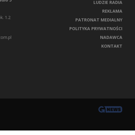
LUDZIE RADIA
REKLAMA
k. 1.2
PATRONAT MEDIALNY
POLITYKA PRYWATNOŚCI
com.pl
NADAWCA
KONTAKT