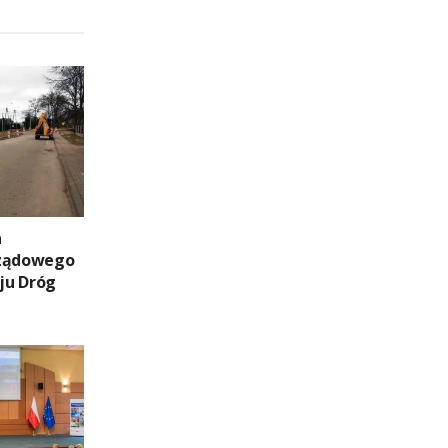
a
Rządowego
ju Dróg