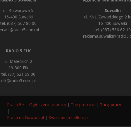
ul. Bulwarowa 5
Suwałki
16-400 Suwałki
ul. Ks J. Zawadzkiego 2 lo
tel. (087) 567 80 00
16-400 Suwałki
erwis@radio5.com.pl
tel. (087) 566 62 10
reklama.suwalki@radio5.
RADIO 5 EŁK
ul. Małeckich 2
19-300 Ełk
tel. (87) 621 59 00
elk@radio5.com.pl
Praca Ełk
|
Ogłoszenie o pracę
|
The protocol
|
Targi pracy
|
Praca na Gowork.pl
|
Kwiaciarnia Laflora.pl