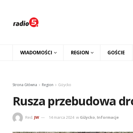
WIADOMOŚCI
REGION
GOŚCIE
Strona Główna
Region
Giżycko
Rusza przebudowa dr
Red.
JW
14 marca 2024
w
Giżycko
,
Informacje