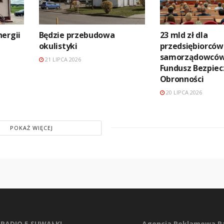
ergii
Będzie przebudowa
23 mld zł dla
okulistyki
przedsiębiorców 
samorządowców
21 LIPCA 2026
Fundusz Bezpiec
Obronności
20 LIPCA 2026
POKAŻ WIĘCEJ
RADIO 5 SUWAŁKI
Agencja Reklamowa Ra