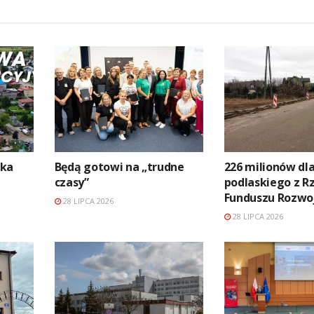
ika
Będą gotowi na „trudne
226 milionów dl
.
czasy”
podlaskiego z 
Funduszu Rozwo
28 LIPCA 2026
28 LIPCA 2026