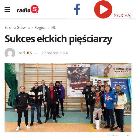
SŁUCHAJ
Strona Główna
Region
Ełk
Sukces ełckich pięściarzy
Red.
BS
27 marca 2024