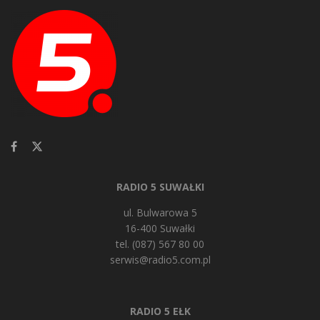
RADIO 5 SUWAŁKI
ul. Bulwarowa 5
16-400 Suwałki
tel. (087) 567 80 00
serwis@radio5.com.pl
RADIO 5 EŁK