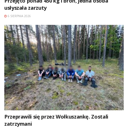
Przejęto ponad 450 kg i broń, jedna osoba
usłyszała zarzuty
6 SIERPNIA 2026
Przeprawili się przez Wołkuszankę. Zostali
zatrzymani