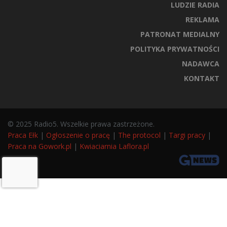
LUDZIE RADIA
REKLAMA
PATRONAT MEDIALNY
POLITYKA PRYWATNOŚCI
NADAWCA
KONTAKT
© 2025 Radio5. Wszelkie prawa zastrzeżone.
Praca Ełk
|
Ogłoszenie o pracę
|
The protocol
|
Targi pracy
|
Praca na Gowork.pl
|
Kwiaciarnia Laflora.pl