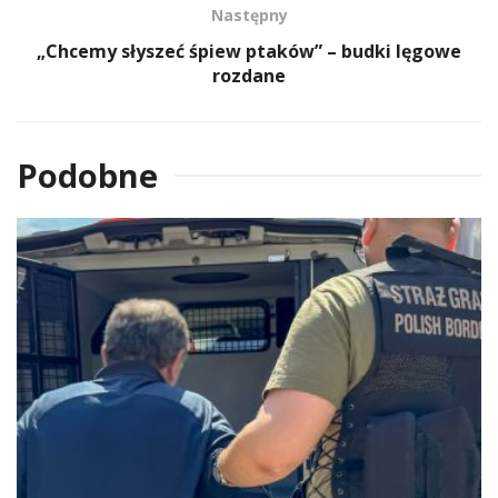
Następny
„Chcemy słyszeć śpiew ptaków” – budki lęgowe
rozdane
Podobne