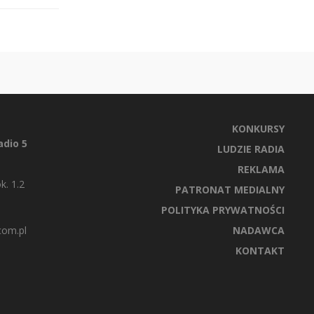
KONKURSY
dio 5
LUDZIE RADIA
REKLAMA
k. 1.2
PATRONAT MEDIALNY
POLITYKA PRYWATNOŚCI
com.pl
NADAWCA
KONTAKT