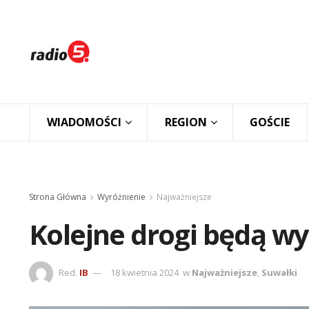
WIADOMOŚCI
REGION
GOŚCIE
Strona Główna
Wyróżnienie
Najważniejsze
Kolejne drogi będą 
Red.
IB
18 kwietnia 2024
w
Najważniejsze
,
Suwałki