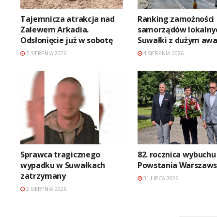
Tajemnicza atrakcja nad
Ranking zamożności
Zalewem Arkadia.
samorządów lokalny
Odsłonięcie już w sobotę
Suwałki z dużym aw
7 SIERPNIA 2026
4 SIERPNIA 2026
Sprawca tragicznego
82. rocznica wybuchu
wypadku w Suwałkach
Powstania Warszaws
zatrzymany
31 LIPCA 2026
2 SIERPNIA 2026