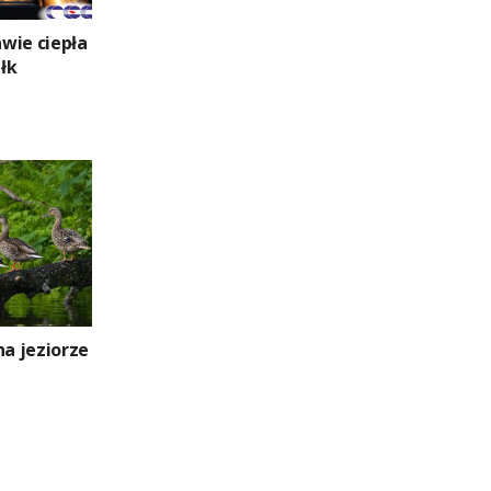
wie ciepła
łk
na jeziorze