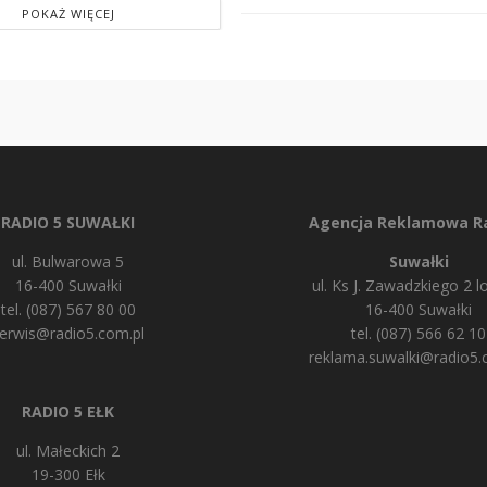
POKAŻ WIĘCEJ
RADIO 5 SUWAŁKI
Agencja Reklamowa Ra
ul. Bulwarowa 5
Suwałki
16-400 Suwałki
ul. Ks J. Zawadzkiego 2 lo
tel. (087) 567 80 00
16-400 Suwałki
erwis@radio5.com.pl
tel. (087) 566 62 10
reklama.suwalki@radio5.
RADIO 5 EŁK
ul. Małeckich 2
19-300 Ełk