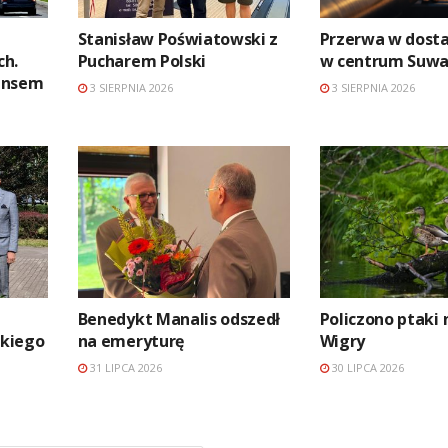
Stanisław Poświatowski z
Przerwa w dosta
ch.
Pucharem Polski
w centrum Suwa
ansem
3 SIERPNIA 2026
3 SIERPNIA 2026
Benedykt Manalis odszedł
Policzono ptaki 
kiego
na emeryturę
Wigry
31 LIPCA 2026
30 LIPCA 2026