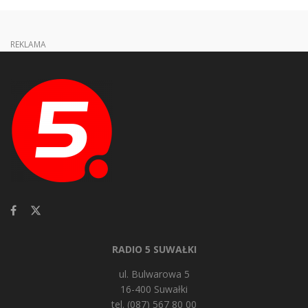
REKLAMA
RADIO 5 SUWAŁKI
ul. Bulwarowa 5
16-400 Suwałki
tel. (087) 567 80 00