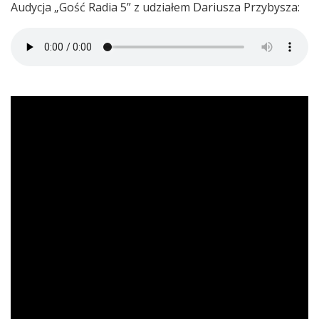
Audycja „Gość Radia 5” z udziałem Dariusza Przybysza: