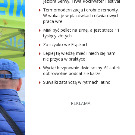
Jeziora Serwy. Trwa RockWater Festival
Termomodernizacja i drobne remonty.
W wakacje w placówkach oświatowych
praca wre
Miał być pellet na zimę, a jest strata 11
tysięcy złotych
Za szybko we Frąckach
Lepiej tę wiedzę mieć i niech się nam
nie przyda w praktyce
Wyciął bezprawnie dwie sosny. 61-latek
dobrowolnie poddał się karze
Suwałki zatańczą w rytmach latino
REKLAMA