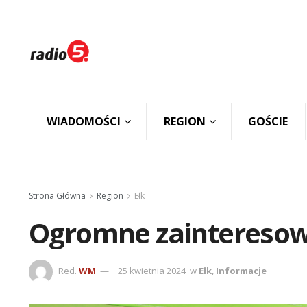
WIADOMOŚCI
REGION
GOŚCIE
Strona Główna
Region
Ełk
Ogromne zainteresow
Red.
WM
25 kwietnia 2024
w
Ełk
,
Informacje