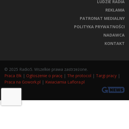
LUDZIE RADIA
REKLAMA
PATRONAT MEDIALNY
POLITYKA PRYWATNOŚCI
NADAWCA
KONTAKT
© 2025 Radio5. Wszelkie prawa zastrzeżone.
Praca Ełk
|
Ogłoszenie o pracę
|
The protocol
|
Targi pracy
|
Praca na Gowork.pl
|
Kwiaciarnia Laflora.pl