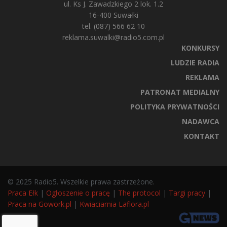
ul. Ks J. Zawadzkiego 2 lok. 1.2
16-400 Suwałki
tel. (087) 566 62 10
reklama.suwalki@radio5.com.pl
KONKURSY
LUDZIE RADIA
REKLAMA
PATRONAT MEDIALNY
POLITYKA PRYWATNOŚCI
NADAWCA
KONTAKT
© 2025 Radio5. Wszelkie prawa zastrzeżone.
Praca Ełk
|
Ogłoszenie o pracę
|
The protocol
|
Targi pracy
|
Praca na Gowork.pl
|
Kwiaciarnia Laflora.pl