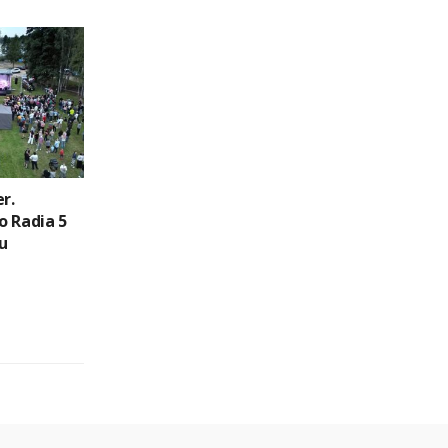
r.
o Radia 5
u