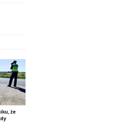
niku, że
zdy