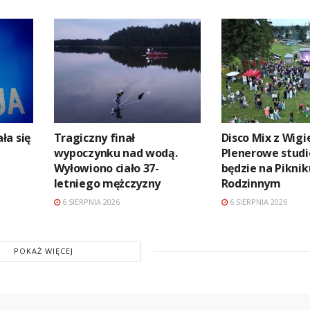
ła się
Tragiczny finał
Disco Mix z Wigie
wypoczynku nad wodą.
Plenerowe studi
Wyłowiono ciało 37-
będzie na Piknik
letniego mężczyzny
Rodzinnym
6 SIERPNIA 2026
6 SIERPNIA 2026
POKAŻ WIĘCEJ