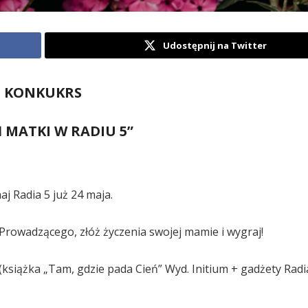
Udostępnij na Twitter
KONKUKRS
Ń MATKI W RADIU 5”
aj Radia 5 już 24 maja.
owadzącego, złóż życzenia swojej mamie i wygraj!
(książka „Tam, gdzie pada Cień” Wyd. Initium + gadżety Radi