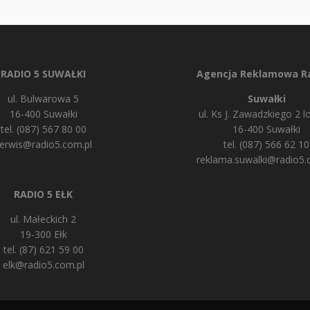
RADIO 5 SUWAŁKI
Agencja Reklamowa Ra
ul. Bulwarowa 5
Suwałki
16-400 Suwałki
ul. Ks J. Zawadzkiego 2 lo
tel. (087) 567 80 00
16-400 Suwałki
erwis@radio5.com.pl
tel. (087) 566 62 10
reklama.suwalki@radio5.
RADIO 5 EŁK
ul. Małeckich 2
19-300 Ełk
tel. (87) 621 59 00
elk@radio5.com.pl