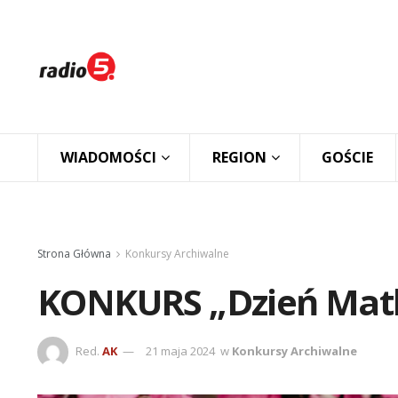
WIADOMOŚCI
REGION
GOŚCIE
Strona Główna
Konkursy Archiwalne
KONKURS „Dzień Matk
Red.
AK
21 maja 2024
w
Konkursy Archiwalne