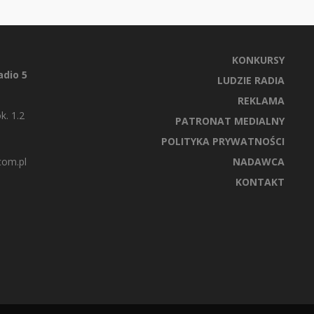
KONKURSY
dio 5
LUDZIE RADIA
REKLAMA
k. 1.2
PATRONAT MEDIALNY
POLITYKA PRYWATNOŚCI
com.pl
NADAWCA
KONTAKT