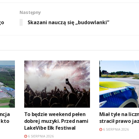
Następny
go
Skazani nauczą się „budowlanki”
ncja
To będzie weekend pełen
Miał tyle na licz
 kto
dobrej muzyki. Przed nami
stracił prawo ja
LakeVibe Ełk Festiwal
6 SIERPNIA 2026
6 SIERPNIA 2026