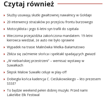
Czytaj również
Służby usuwają skutki gwałtownej nawałnicy w Gołdapi
20 interwencji strażaków po przejściu frontu burzowego
Motocyklista i jego 6-letni syn trafili do szpitala
Wieczorna przejażdżka zakończona mandatem. 19-letni
kierowca wiedział, że auto nie było sprawne
Wypadek na trasie Malinówka Wielka-Bałamutowo
Zbliża się zaćmienie słońca i spektakl spadających gwiazd
„W niebiańskiej przestrzeni” – wernisaż wystawy w
Suwałkach
Ślepsk Malow Suwałki celuje w play-off
Dobiegła końca kadencja C. Cieślukowskiego – kto prezesem
SSSE?
To będzie weekend pełen dobrej muzyki. Przed nami
LakeVibe Ełk Festiwal