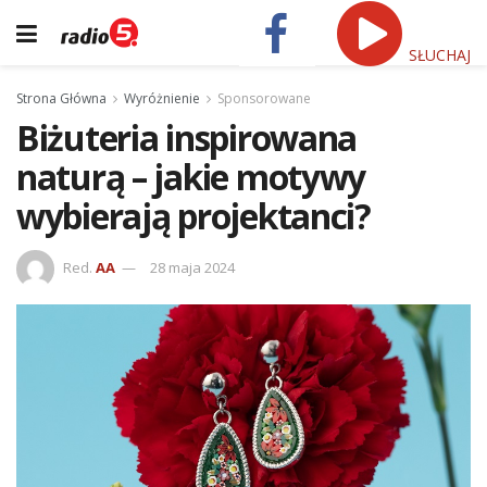
SŁUCHAJ
Strona Główna
Wyróżnienie
Sponsorowane
Biżuteria inspirowana
naturą – jakie motywy
wybierają projektanci?
Red.
AA
28 maja 2024