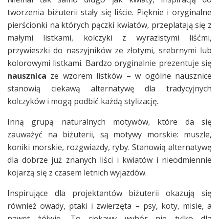
tworzenia biżuterii stały się liście. Pięknie i oryginalne
pierścionki na których pączki kwiatów, przeplatają się z
małymi listkami, kolczyki z wyrazistymi liśćmi,
przywieszki do naszyjników ze złotymi, srebrnymi lub
kolorowymi listkami. Bardzo oryginalnie prezentuje się
nausznica
ze wzorem listków – w ogólne nausznice
stanowią ciekawą alternatywę dla tradycyjnych
kolczyków i mogą podbić każdą stylizację.
Inną grupą naturalnych motywów, które da się
zauważyć na biżuterii, są motywy morskie: muszle,
koniki morskie, rozgwiazdy, ryby. Stanowią alternatywę
dla dobrze już znanych liści i kwiatów i nieodmiennie
kojarzą się z czasem letnich wyjazdów.
Inspirujące dla projektantów biżuterii okazują się
również owady, ptaki i zwierzęta – psy, koty, misie, a
nawet żółwie. To ciekawy wybór nie tylko dla