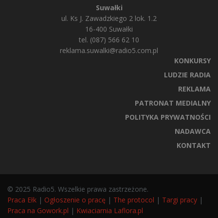
Suwałki
ul. Ks J. Zawadzkiego 2 lok. 1.2
16-400 Suwałki
tel. (087) 566 62 10
reklama.suwalki@radio5.com.pl
KONKURSY
LUDZIE RADIA
REKLAMA
PATRONAT MEDIALNY
POLITYKA PRYWATNOŚCI
NADAWCA
KONTAKT
© 2025 Radio5. Wszelkie prawa zastrzeżone.
Praca Ełk
|
Ogłoszenie o pracę
|
The protocol
|
Targi pracy
|
Praca na Gowork.pl
|
Kwiaciarnia Laflora.pl