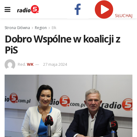
SŁUCHAJ
Strona Główna
Region
Ełk
Dobro Wspólne w koalicji z
PiS
Red.
WK
27 maja 2024