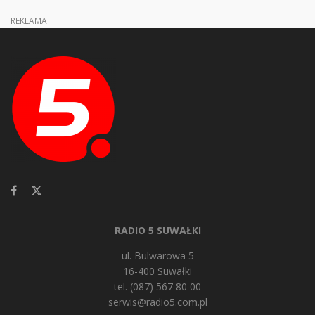
REKLAMA
RADIO 5 SUWAŁKI
ul. Bulwarowa 5
16-400 Suwałki
tel. (087) 567 80 00
serwis@radio5.com.pl