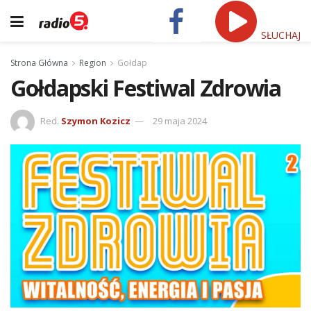
SŁUCHAJ
Strona Główna
Region
Gołdap
Gołdapski Festiwal Zdrowia
Red.
Szymon Kozicz
29 maja 2024