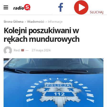
SŁUCHAJ
Strona Główna
Wiadomości
Informacje
Kolejni poszukiwani w
rękach mundurowych
Red.
IB
27 maja 2024