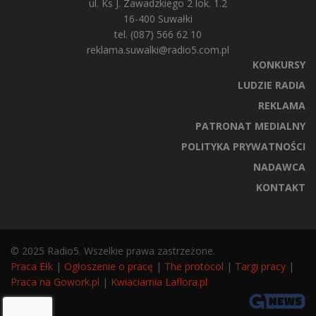
ul. Ks J. Zawadzkiego 2 lok. 1.2
16-400 Suwałki
tel. (087) 566 62 10
reklama.suwalki@radio5.com.pl
KONKURSY
LUDZIE RADIA
REKLAMA
PATRONAT MEDIALNY
POLITYKA PRYWATNOŚCI
NADAWCA
KONTAKT
© 2025 Radio5. Wszelkie prawa zastrzeżone.
Praca Ełk
|
Ogłoszenie o pracę
|
The protocol
|
Targi pracy
|
Praca na Gowork.pl
|
Kwiaciarnia Laflora.pl