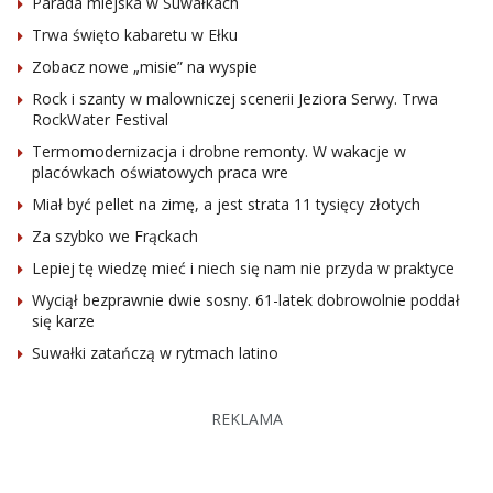
Parada miejska w Suwałkach
Trwa święto kabaretu w Ełku
Zobacz nowe „misie” na wyspie
Rock i szanty w malowniczej scenerii Jeziora Serwy. Trwa
RockWater Festival
Termomodernizacja i drobne remonty. W wakacje w
placówkach oświatowych praca wre
Miał być pellet na zimę, a jest strata 11 tysięcy złotych
Za szybko we Frąckach
Lepiej tę wiedzę mieć i niech się nam nie przyda w praktyce
Wyciął bezprawnie dwie sosny. 61-latek dobrowolnie poddał
się karze
Suwałki zatańczą w rytmach latino
REKLAMA