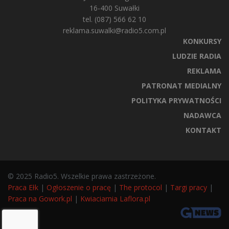
16-400 Suwałki
tel. (087) 566 62 10
reklama.suwalki@radio5.com.pl
KONKURSY
LUDZIE RADIA
REKLAMA
PATRONAT MEDIALNY
POLITYKA PRYWATNOŚCI
NADAWCA
KONTAKT
© 2025 Radio5. Wszelkie prawa zastrzeżone.
Praca Ełk
|
Ogłoszenie o pracę
|
The protocol
|
Targi pracy
|
Praca na Gowork.pl
|
Kwiaciarnia Laflora.pl