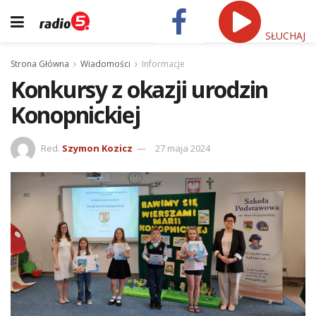
SŁUCHAJ
Strona Główna
Wiadomości
Informacje
Konkursy z okazji urodzin
Konopnickiej
Red.
Szymon Kozicz
27 maja 2024