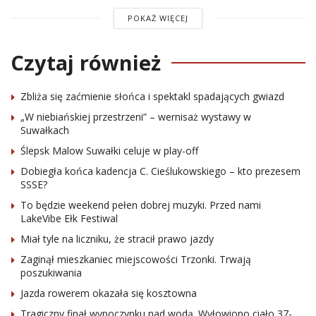
POKAŻ WIĘCEJ
Czytaj również
Zbliża się zaćmienie słońca i spektakl spadających gwiazd
„W niebiańskiej przestrzeni” – wernisaż wystawy w
Suwałkach
Ślepsk Malow Suwałki celuje w play-off
Dobiegła końca kadencja C. Cieślukowskiego – kto prezesem
SSSE?
To będzie weekend pełen dobrej muzyki. Przed nami
LakeVibe Ełk Festiwal
Miał tyle na liczniku, że stracił prawo jazdy
Zaginął mieszkaniec miejscowości Trzonki. Trwają
poszukiwania
Jazda rowerem okazała się kosztowna
Tragiczny finał wypoczynku nad wodą. Wyłowiono ciało 37-