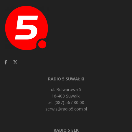
RADIO 5 SUWAŁKI
ul. Bulwarowa 5
16-400 Suwałki
tel. (087) 567 80 00
serwis@radio5.com.pl
RADIO 5 EŁK