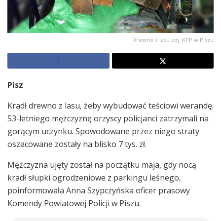
Drewno z lasu zdj. KPP w Piszu
Pisz
Kradł drewno z lasu, żeby wybudować teściowi werandę.
53-letniego mężczyznę orzyscy policjanci zatrzymali na
gorącym uczynku. Spowodowane przez niego straty
oszacowane zostały na blisko 7 tys. zł.
Mężczyzna ujęty został na początku maja, gdy nocą
kradł słupki ogrodzeniowe z parkingu leśnego,
poinformowała Anna Szypczyńska oficer prasowy
Komendy Powiatowej Policji w Piszu.