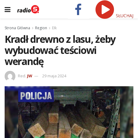
SŁUCHAJ
Strona Główna
Region
Ełk
Kradł drewno z lasu, żeby
wybudować teściowi
werandę
Red.
JW
29 maja 2024