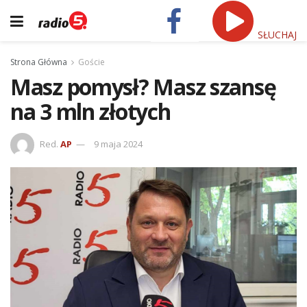
SŁUCHAJ
Strona Główna
Goście
Masz pomysł? Masz szansę
na 3 mln złotych
Red.
AP
9 maja 2024