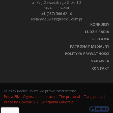
ul. Ks J. Zawadzkiego 2 lok. 1.2
16-400 Suwałki
tel. (087) 566 62 10
reklama.suwalki@radio5.com.pl
KONKURSY
LUDZIE RADIA
REKLAMA
PATRONAT MEDIALNY
POLITYKA PRYWATNOŚCI
NADAWCA
KONTAKT
© 2025 Radio5. Wszelkie prawa zastrzeżone.
Praca Ełk
|
Ogłoszenie o pracę
|
The protocol
|
Targi pracy
|
Praca na Gowork.pl
|
Kwiaciarnia Laflora.pl