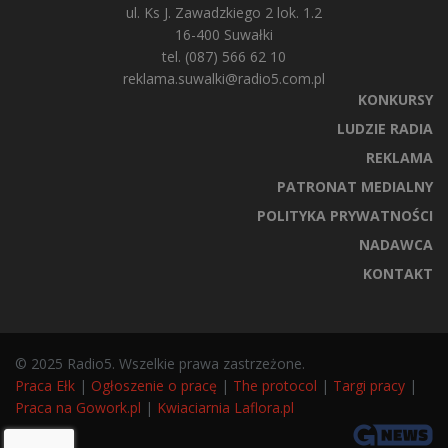
ul. Ks J. Zawadzkiego 2 lok. 1.2
16-400 Suwałki
tel. (087) 566 62 10
reklama.suwalki@radio5.com.pl
KONKURSY
LUDZIE RADIA
REKLAMA
PATRONAT MEDIALNY
POLITYKA PRYWATNOŚCI
NADAWCA
KONTAKT
© 2025 Radio5. Wszelkie prawa zastrzeżone.
Praca Ełk
|
Ogłoszenie o pracę
|
The protocol
|
Targi pracy
|
Praca na Gowork.pl
|
Kwiaciarnia Laflora.pl