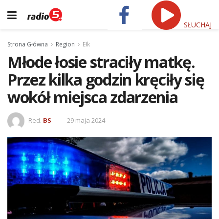
SŁUCHAJ
Strona Główna
Region
Ełk
Młode łosie straciły matkę.
Przez kilka godzin kręciły się
wokół miejsca zdarzenia
Red.
BS
29 maja 2024