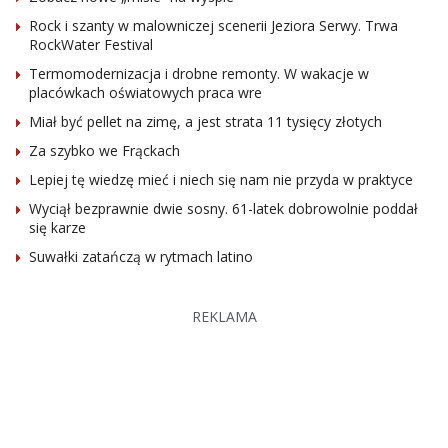
Rock i szanty w malowniczej scenerii Jeziora Serwy. Trwa
RockWater Festival
Termomodernizacja i drobne remonty. W wakacje w
placówkach oświatowych praca wre
Miał być pellet na zimę, a jest strata 11 tysięcy złotych
Za szybko we Frąckach
Lepiej tę wiedzę mieć i niech się nam nie przyda w praktyce
Wyciął bezprawnie dwie sosny. 61-latek dobrowolnie poddał
się karze
Suwałki zatańczą w rytmach latino
REKLAMA