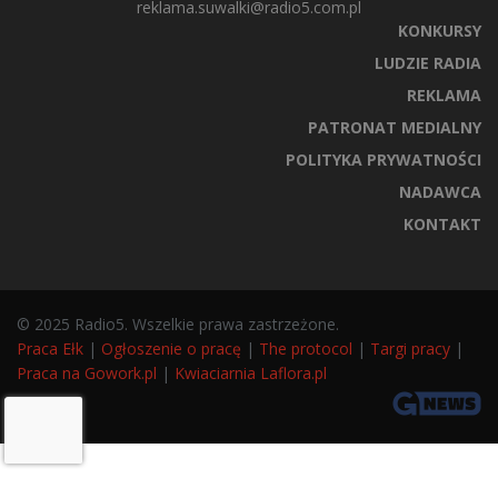
reklama.suwalki@radio5.com.pl
KONKURSY
LUDZIE RADIA
REKLAMA
PATRONAT MEDIALNY
POLITYKA PRYWATNOŚCI
NADAWCA
KONTAKT
© 2025 Radio5. Wszelkie prawa zastrzeżone.
Praca Ełk
|
Ogłoszenie o pracę
|
The protocol
|
Targi pracy
|
Praca na Gowork.pl
|
Kwiaciarnia Laflora.pl