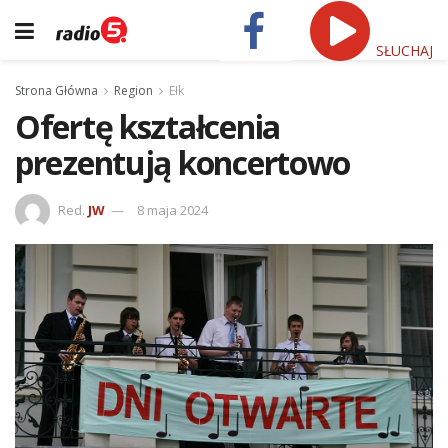
SŁUCHAJ
Strona Główna
Region
Ełk
Ofertę kształcenia
prezentują koncertowo
Red.
JW
8 maja 2024