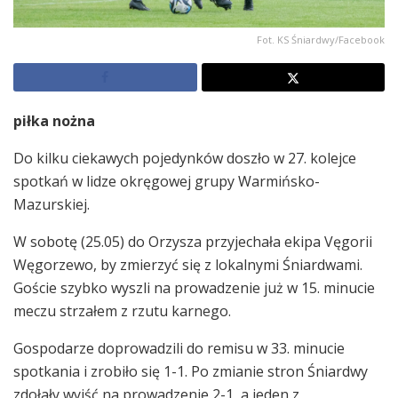
Fot. KS Śniardwy/Facebook
piłka nożna
Do kilku ciekawych pojedynków doszło w 27. kolejce
spotkań w lidze okręgowej grupy Warmińsko-
Mazurskiej.
W sobotę (25.05) do Orzysza przyjechała ekipa Vęgorii
Węgorzewo, by zmierzyć się z lokalnymi Śniardwami.
Goście szybko wyszli na prowadzenie już w 15. minucie
meczu strzałem z rzutu karnego.
Gospodarze doprowadzili do remisu w 33. minucie
spotkania i zrobiło się 1-1. Po zmianie stron Śniardwy
zdołały wyjść na prowadzenie 2-1, a jeden z