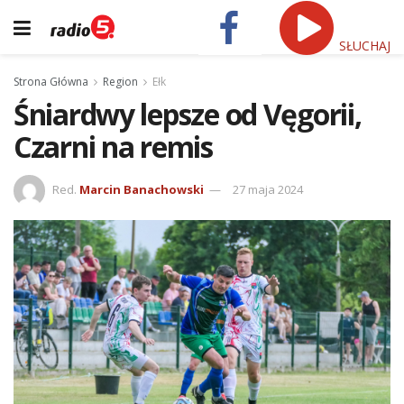
SŁUCHAJ
Strona Główna
Region
Ełk
Śniardwy lepsze od Vęgorii,
Czarni na remis
Red.
Marcin Banachowski
27 maja 2024