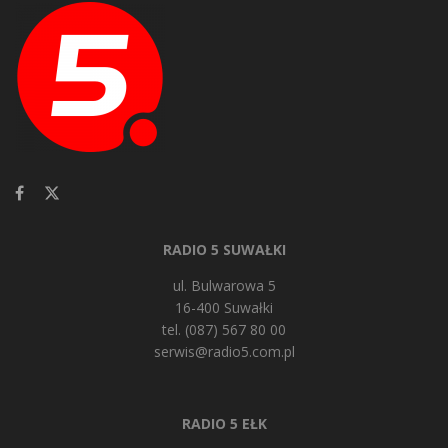
RADIO 5 SUWAŁKI
ul. Bulwarowa 5
16-400 Suwałki
tel. (087) 567 80 00
serwis@radio5.com.pl
RADIO 5 EŁK