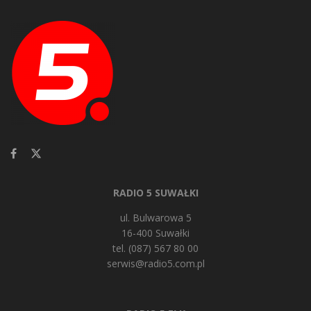
RADIO 5 SUWAŁKI
ul. Bulwarowa 5
16-400 Suwałki
tel. (087) 567 80 00
serwis@radio5.com.pl