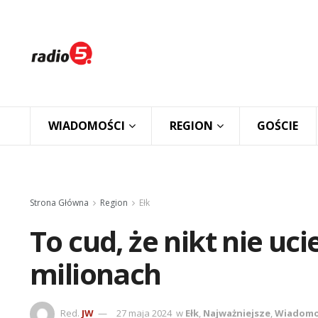
WIADOMOŚCI
REGION
GOŚCIE
Strona Główna
Region
Ełk
To cud, że nikt nie uci
milionach
Red.
JW
27 maja 2024
w
Ełk
,
Najważniejsze
,
Wiadomo