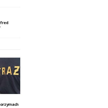
lfred
”
Borzymach