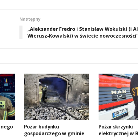
Następny
„Aleksander Fredro i Stanisław Wokulski (i A
Wierusz-Kowalski) w świecie nowoczesności
ednego
Pożar budynku
Pożar skrzynki
gospodarczego w gminie
elektrycznej w 