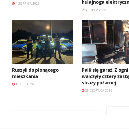
hulajnoga elektrycz
4 SIERPNIA 2026
31 LIPCA 2026
Ruszyli do płonącego
Palił się garaż. Z og
mieszkania
walczyły cztery zast
straży pożarnej
16 LIPCA 2026
29 CZERWCA 2026