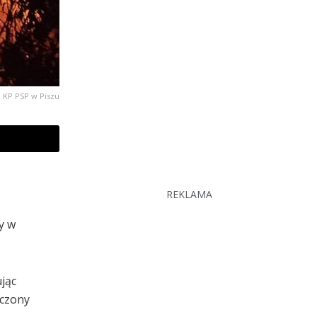
. KP PSP w Piszu
REKLAMA
y w
ując
zczony