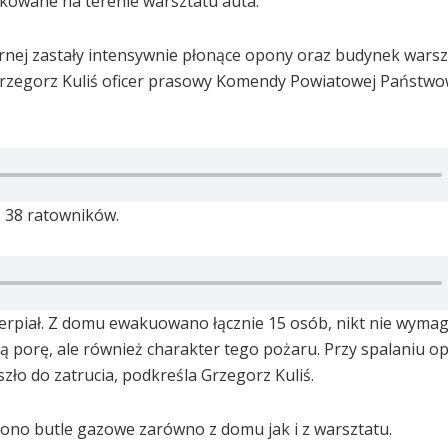
arkowane na terenie warsztatu auta.
arnej zastały intensywnie płonące opony oraz budynek wars
g. Grzegorz Kuliś oficer prasowy Komendy Powiatowej Państwo
– 38 ratowników.
cierpiał. Z domu ewakuowano łącznie 15 osób, nikt nie wymag
cną porę, ale również charakter tego pożaru. Przy spalaniu o
zło do zatrucia, podkreśla Grzegorz Kuliś.
siono butle gazowe zarówno z domu jak i z warsztatu.