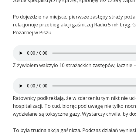
został specjalistyczny sprzęt, spłonęły też cztery zap
Po dojeździe na miejsce, pierwsze zastępy straży poż
relacjonuje przebieg akcji gaśniczej Radiu 5 mł. bry
Pożarnej w Piszu.
Z żywiołem walczyło 10 strażackich zastępów, łącznie 
Ratownicy podkreślają, że w zdarzeniu tym nikt nie u
hospitalizacji. To cud, biorąc pod uwagę nie tylko no
wydzielane są toksyczne gazy. Wystarczy chwila, by dos
To była trudna akcja gaśnicza. Podczas działań wynie