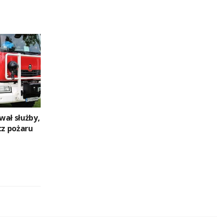
wał służby,
cz pożaru