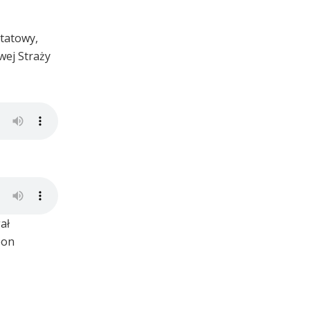
ztatowy,
wej Straży
ał
pon