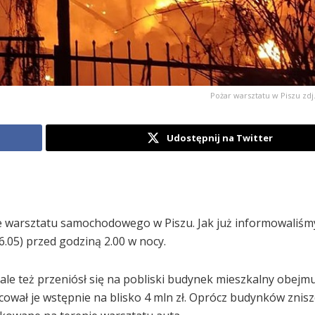
Pożar warsztatu w Piszu zdj
Udostępnij na Twitter
ze warsztatu samochodowego w Piszu. Jak już informowaliśm
6.05) przed godziną 2.00 w nocy.
ale też przeniósł się na pobliski budynek mieszkalny obejm
acował je wstępnie na blisko 4 mln zł. Oprócz budynków znis