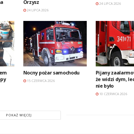
na
Orzysz
24 LIPCA 2026
24 LIPCA 2026
niem
Nocny pożar samochodu
Pijany zaalarmo
ępy
że widzi dym, le
15 CZERWCA 2026
nie było
10 CZERWCA 2026
POKAŻ WIĘCEJ