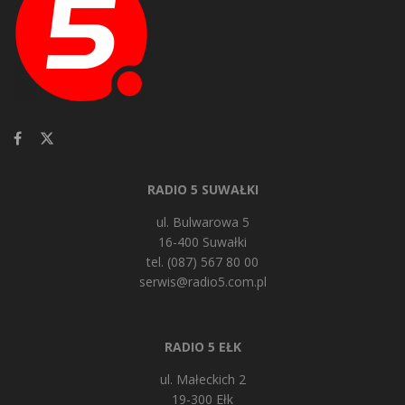
RADIO 5 SUWAŁKI
ul. Bulwarowa 5
16-400 Suwałki
tel. (087) 567 80 00
serwis@radio5.com.pl
RADIO 5 EŁK
ul. Małeckich 2
19-300 Ełk