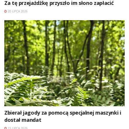
Za tę przejażdżkę przyszło im słono zapłacić
20 LIPCA 2026
Zbierał jagody za pomocą specjalnej maszynki i
dostał mandat
15 LIPCA 2026