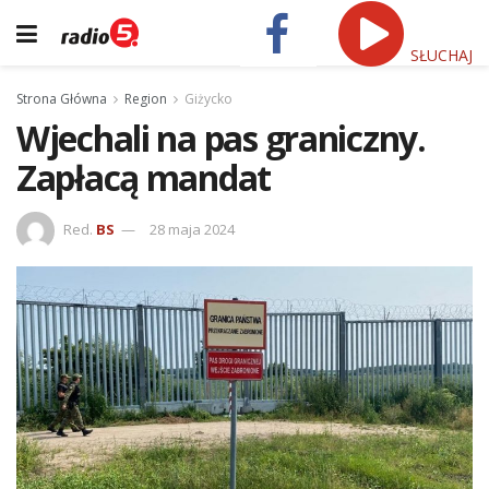
SŁUCHAJ
Strona Główna
Region
Giżycko
Wjechali na pas graniczny.
Zapłacą mandat
Red.
BS
28 maja 2024