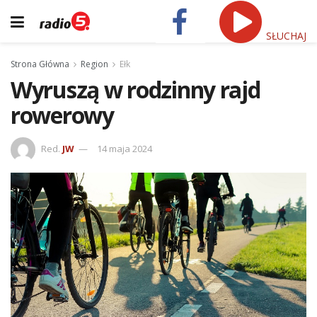
SŁUCHAJ
Strona Główna
Region
Ełk
Wyruszą w rodzinny rajd
rowerowy
Red.
JW
14 maja 2024