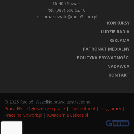
16-400 Suwałki
tel. (087) 566 62 10
reklama.suwalki@radio5.com.pl
KONKURSY
LUDZIE RADIA
REKLAMA
PATRONAT MEDIALNY
POLITYKA PRYWATNOŚCI
NADAWCA
KONTAKT
© 2025 Radio5. Wszelkie prawa zastrzeżone.
Praca Ełk
|
Ogłoszenie o pracę
|
The protocol
|
Targi pracy
|
Praca na Gowork.pl
|
Kwiaciarnia Laflora.pl