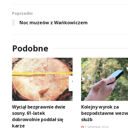
Poprzedni
Noc muzeów z Wańkowiczem
Podobne
Wyciął bezprawnie dwie
Kolejny wyrok za
sosny. 61-latek
bezpodstawne wezw
dobrowolnie poddał się
służb
karze
7 SIERPNIA 2026