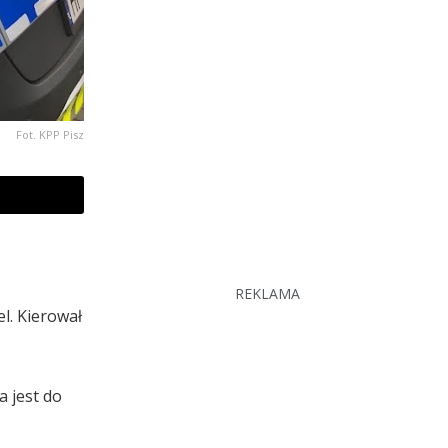
Fot. KPP Pisz
REKLAMA
l. Kierował
a jest do