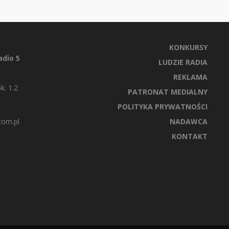
KONKURSY
dio 5
LUDZIE RADIA
REKLAMA
k. 1.2
PATRONAT MEDIALNY
POLITYKA PRYWATNOŚCI
com.pl
NADAWCA
KONTAKT