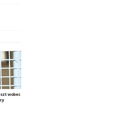
szt wobec
cy