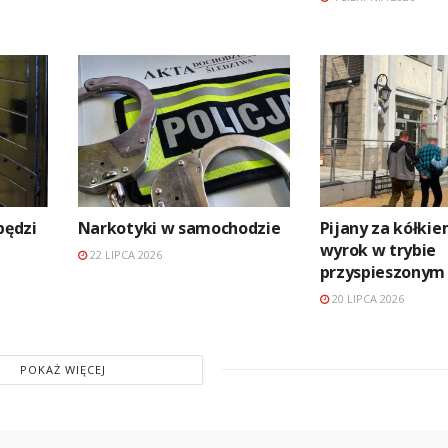
pędzi
Narkotyki w samochodzie
Pijany za kółkie
wyrok w trybie
22 LIPCA 2026
przyspieszonym
20 LIPCA 2026
POKAŻ WIĘCEJ