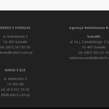
RADIO 5 SUWAŁKI
Agencja Reklamowa Ra
ul. Bulwarowa 5
Suwałki
16-400 Suwałki
ul. Ks J. Zawadzkiego 2 lo
tel. (087) 567 80 00
16-400 Suwałki
erwis@radio5.com.pl
tel. (087) 566 62 10
reklama.suwalki@radio5.
RADIO 5 EŁK
ul. Małeckich 2
19-300 Ełk
tel. (87) 621 59 00
elk@radio5.com.pl