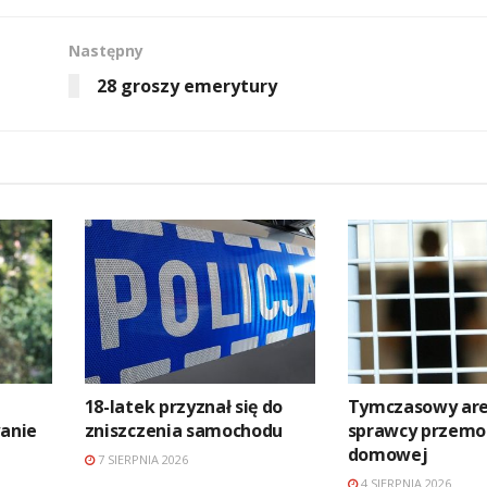
Następny
28 groszy emerytury
18-latek przyznał się do
Tymczasowy are
anie
zniszczenia samochodu
sprawcy przemo
domowej
7 SIERPNIA 2026
4 SIERPNIA 2026