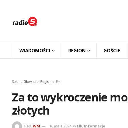
WIADOMOŚCI
REGION
GOŚCIE
Strona Główna
Region
Ełk
Za to wykroczenie moż
złotych
Red.
WM
16 maja 2024
w
Ełk
,
Informacje