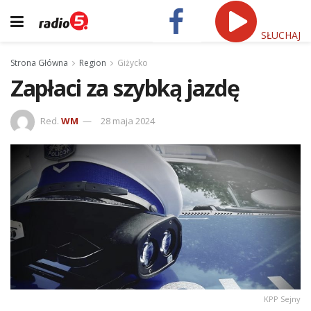
SŁUCHAJ
Strona Główna
Region
Giżycko
Zapłaci za szybką jazdę
Red.
WM
28 maja 2024
KPP Sejny