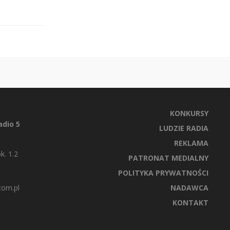
KONKURSY
dio 5
LUDZIE RADIA
REKLAMA
k. 1.2
PATRONAT MEDIALNY
POLITYKA PRYWATNOŚCI
com.pl
NADAWCA
KONTAKT