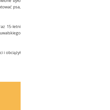
awione było
atować psa,
az 15-letni
suwalskiego
 i obciążył