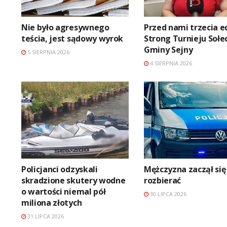
Nie było agresywnego
Przed nami trzecia e
teścia, jest sądowy wyrok
Strong Turnieju Sołe
Gminy Sejny
5 SIERPNIA 2026
4 SIERPNIA 2026
Policjanci odzyskali
Mężczyzna zaczął się
skradzione skutery wodne
rozbierać
o wartości niemal pół
30 LIPCA 2026
miliona złotych
31 LIPCA 2026