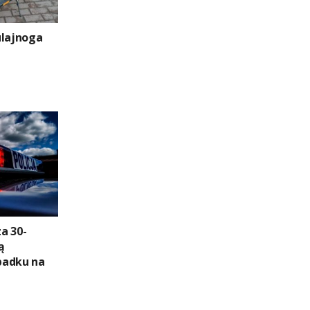
ulajnoga
za 30-
ą
padku na