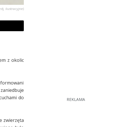
zdj. ilustracyjne)
em z okolic
informowani
 zaniedbuje
ńcuchami do
REKLAMA
e zwierzęta