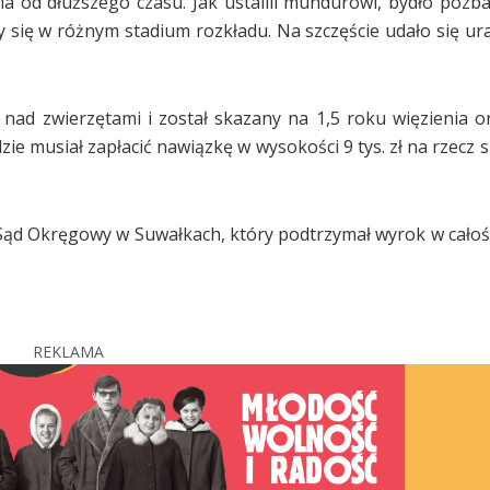
a od dłuższego czasu. Jak ustalili mundurowi, bydło pozb
 się w różnym stadium rozkładu. Na szczęście udało się ur
 nad zwierzętami i został skazany na 1,5 roku więzienia or
e musiał zapłacić nawiązkę w wysokości 9 tys. zł na rzecz 
 Sąd Okręgowy w Suwałkach, który podtrzymał wyrok w całości
REKLAMA