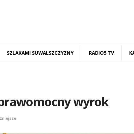
SZLAKAMI SUWALSZCZYZNY
RADIO5 TV
K
t prawomocny wyrok
żniejsze