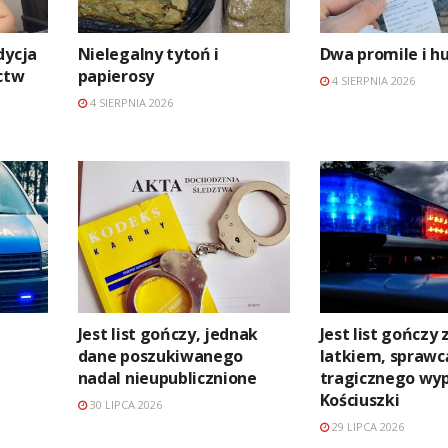
dycja
Nielegalny tytoń i
Dwa promile i h
ctw
papierosy
4 SIERPNIA 2026
4 SIERPNIA 2026
Jest list gończy, jednak
Jest list gończy 
dane poszukiwanego
latkiem, sprawc
nadal nieupublicznione
tragicznego wy
Kościuszki
30 LIPCA 2026
29 LIPCA 2026