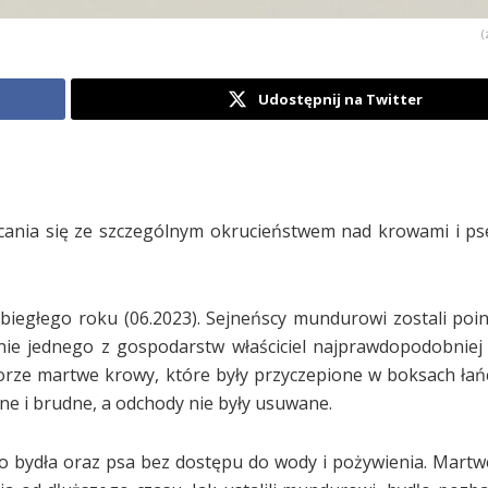
(
Udostępnij na Twitter
ania się ze szczególnym okrucieństwem nad krowami i ps
biegłego roku (06.2023). Sejneńscy mundurowi zostali po
nie jednego z gospodarstw właściciel najprawdopodobniej
 oborze martwe krowy, które były przyczepione w boksach ła
ane i brudne, a odchody nie były usuwane.
ego bydła oraz psa bez dostępu do wody i pożywienia. Martw