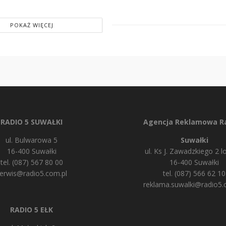
POKAŻ WIĘCEJ
RADIO 5 SUWAŁKI
Agencja Reklamowa Ra
ul. Bulwarowa 5
Suwałki
16-400 Suwałki
ul. Ks J. Zawadzkiego 2 lo
tel. (087) 567 80 00
16-400 Suwałki
erwis@radio5.com.pl
tel. (087) 566 62 10
reklama.suwalki@radio5.
RADIO 5 EŁK