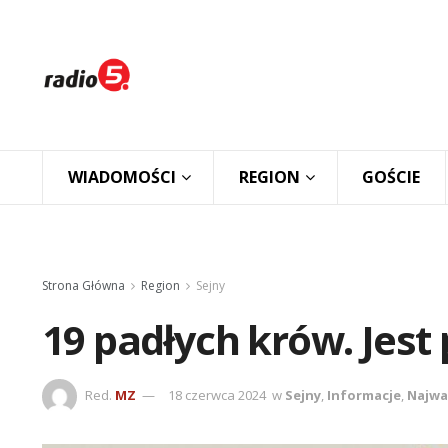
WIADOMOŚCI
REGION
GOŚCIE
Strona Główna
Region
Sejny
19 padłych krów. Jes
Red.
MZ
18 czerwca 2024
w
Sejny
,
Informacje
,
Najwa