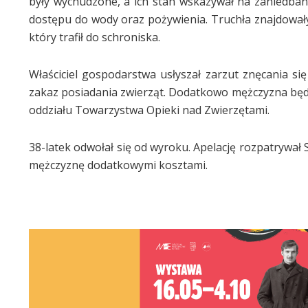
były wychudzone, a ich stan wskazywał na zaniedbani
dostępu do wody oraz pożywienia. Truchła znajdowały
który trafił do schroniska.
Właściciel gospodarstwa usłyszał zarzut znęcania się
zakaz posiadania zwierząt. Dodatkowo mężczyzna będzi
oddziału Towarzystwa Opieki nad Zwierzętami.
38-latek odwołał się od wyroku. Apelację rozpatrywał
mężczyznę dodatkowymi kosztami.