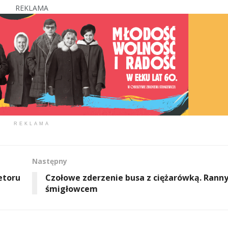
REKLAMA
REKLAMA
Następny
etoru
Czołowe zderzenie busa z ciężarówką. Rann
śmigłowcem