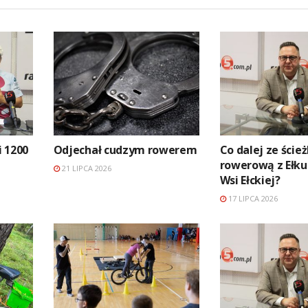
 1200
Odjechał cudzym rowerem
Co dalej ze ście
rowerową z Ełku
21 LIPCA 2026
Wsi Ełckiej?
17 LIPCA 2026