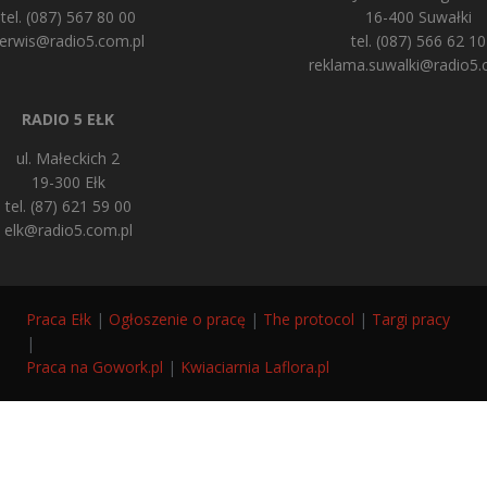
tel. (087) 567 80 00
16-400 Suwałki
erwis@radio5.com.pl
tel. (087) 566 62 10
reklama.suwalki@radio5.
RADIO 5 EŁK
ul. Małeckich 2
19-300 Ełk
tel. (87) 621 59 00
elk@radio5.com.pl
Praca Ełk
|
Ogłoszenie o pracę
|
The protocol
|
Targi pracy
|
Praca na Gowork.pl
|
Kwiaciarnia Laflora.pl