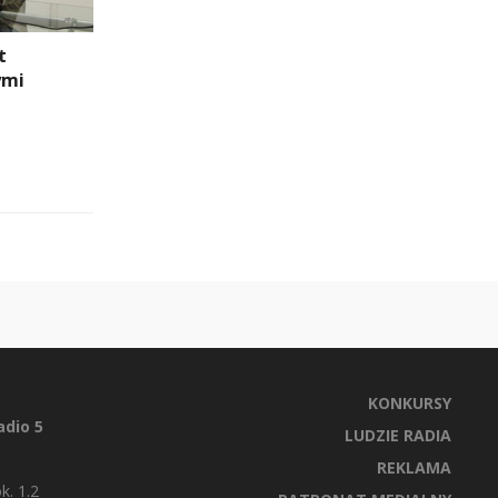
t
ymi
KONKURSY
dio 5
LUDZIE RADIA
REKLAMA
k. 1.2