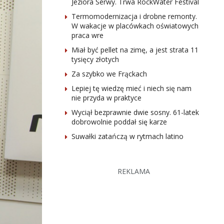
Jeziora Serwy. Trwa RockWater Festival
Termomodernizacja i drobne remonty.
W wakacje w placówkach oświatowych
praca wre
Miał być pellet na zimę, a jest strata 11
tysięcy złotych
Za szybko we Frąckach
Lepiej tę wiedzę mieć i niech się nam
nie przyda w praktyce
Wyciął bezprawnie dwie sosny. 61-latek
dobrowolnie poddał się karze
Suwałki zatańczą w rytmach latino
REKLAMA