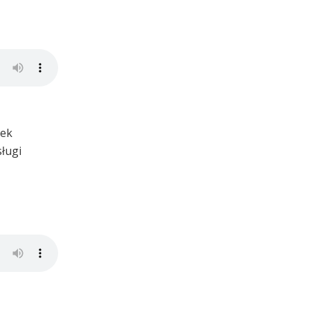
żek
ługi