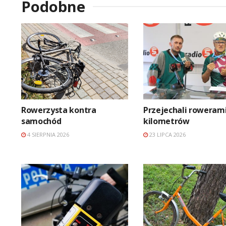
Podobne
Rowerzysta kontra
Przejechali rowerami
samochód
kilometrów
4 SIERPNIA 2026
23 LIPCA 2026