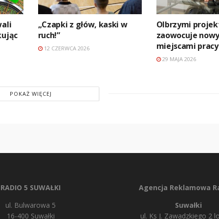
ali
„Czapki z głów, kaski w
Olbrzymi projek
kując
ruch!”
zaowocuje now
miejscami pracy
12 CZERWCA 2026
29 MAJA 2026
POKAŻ WIĘCEJ
RADIO 5 SUWAŁKI
Agencja Reklamowa Ra
ul. Bulwarowa 5
Suwałki
16-400 Suwałki
ul. Ks J. Zawadzkiego 2 lo