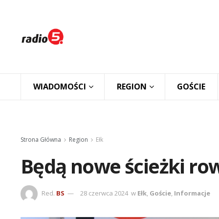
WIADOMOŚCI
REGION
GOŚCIE
Strona Główna
Region
Ełk
Będą nowe ścieżki r
Red.
BS
28 czerwca 2024
w
Ełk
,
Goście
,
Informacje