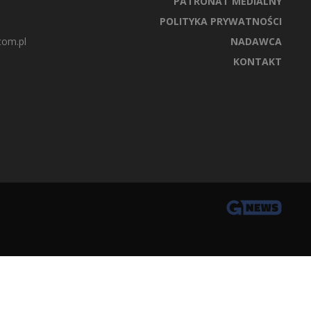
PATRONAT MEDIALNY
POLITYKA PRYWATNOŚCI
com.pl
NADAWCA
KONTAKT