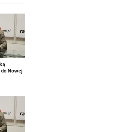
żką
 do Nowej