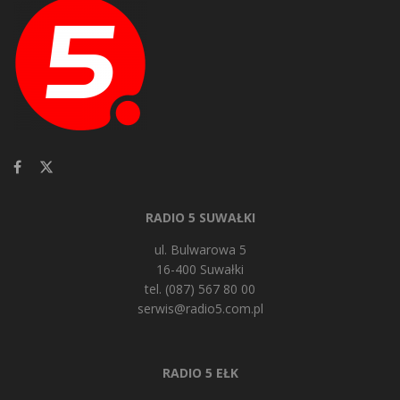
RADIO 5 SUWAŁKI
ul. Bulwarowa 5
16-400 Suwałki
tel. (087) 567 80 00
serwis@radio5.com.pl
RADIO 5 EŁK