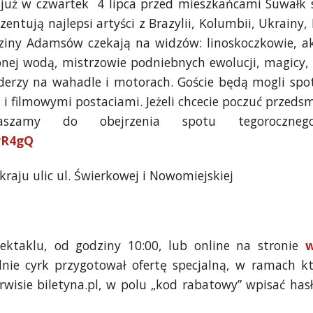
 już w czwartek 4 lipca przed mieszkańcami Suwałk
entują najlepsi artyści z Brazylii, Kolumbii, Ukrainy,
dziny Adamsów czekają na widzów: linoskoczkowie, a
ionej wodą, mistrzowie podniebnych ewolucji, magicy, 
kaderzy na wahadle i motorach. Goście będą mogli spo
 filmowymi postaciami. Jeżeli chcecie poczuć przeds
aszamy do obejrzenia spotu tegoroczneg
wR4gQ
raju ulic ul. Świerkowej i Nowomiejskiej
ektaklu, od godziny 10:00, lub online na stronie
w
lnie cyrk przygotował ofertę specjalną, w ramach któ
wisie biletyna.pl, w polu „kod rabatowy” wpisać hasł