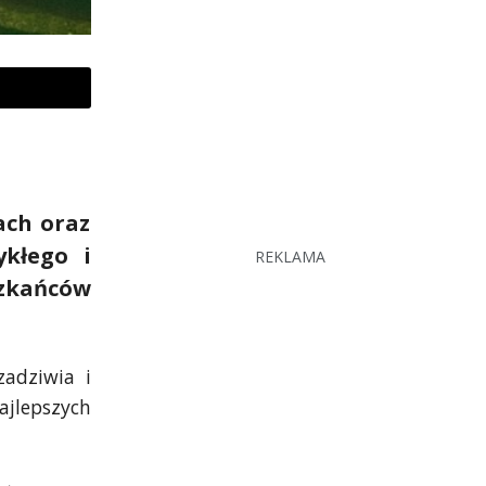
ach oraz
kłego i
REKLAMA
szkańców
zadziwia i
jlepszych