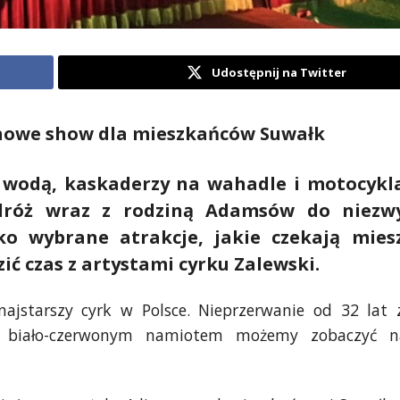
Udostępnij na Twitter
e nowe show dla mieszkańców Suwałk
j wodą, kaskaderzy na wahadle i motocykl
dróż wraz z rodziną Adamsów do niezwy
ko wybrane atrakcje, jakie czekają mie
ić czas z artystami cyrku Zalewski.
ajstarszy cyrk w Polsce. Nieprzerwanie od 32 lat 
 biało-czerwonym namiotem możemy zobaczyć na