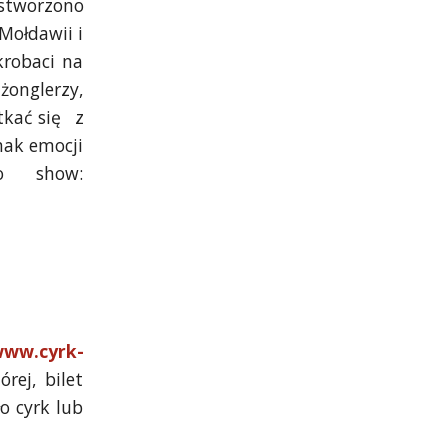
 stworzono
 Mołdawii i
krobaci na
żonglerzy,
tkać się z
mak emocji
o show:
ww.cyrk-
rej, bilet
o cyrk lub