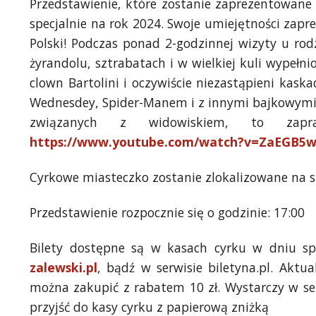
Przedstawienie, które zostanie zaprezentowane
specjalnie na rok 2024. Swoje umiejętności zaprez
Polski! Podczas ponad 2-godzinnej wizyty u ro
żyrandolu, sztrabatach i w wielkiej kuli wypełn
clown Bartolini i oczywiście niezastąpieni kas
Wednesdey, Spider-Manem i z innymi bajkowymi i
związanych z widowiskiem, to zapr
https://www.youtube.com/watch?v=ZaEGB5
Cyrkowe miasteczko zostanie zlokalizowane na sk
Przedstawienie rozpocznie się o godzinie: 17:00
Bilety dostępne są w kasach cyrku w dniu sp
zalewski.pl
, bądź w serwisie biletyna.pl. Aktua
można zakupić z rabatem 10 zł. Wystarczy w ser
przyjść do kasy cyrku z papierową zniżką