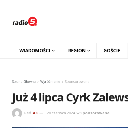
WIADOMOŚCI
REGION
GOŚCIE
Strona Główna
Wyróżnienie
Sponsorowane
Już 4 lipca Cyrk Zale
Red.
AK
28 czerwca 2024
w
Sponsorowane