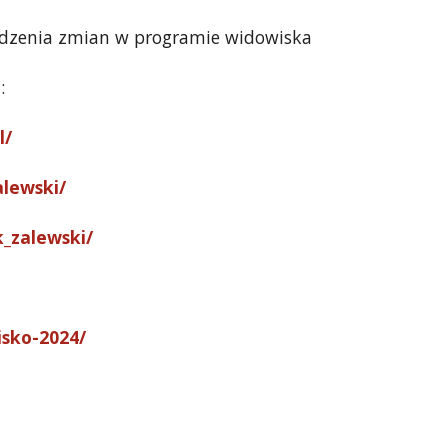
adzenia zmian w programie widowiska
:
l/
lewski/
_zalewski/
isko-2024/