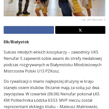
zdj. UKS Nenufar 5
Ełk/Białystok
Sukces młodych ełckich koszykarzy – zawodnicy UKS
Nenufar 5 zapewnili sobie awans do strefy medalowej
podczas rozgrywanych w Białymstoku Młodzieżowych
Mistrzostw Polski U13 PZKosz.
Do rywalizacji o miano najlepszej drużyny w kraju
stanęło osiem klubów. Ełczanie mają za sobą już dwa
zwycięstwa. W czwartek (06.06) Nenufar pokonał ŁKS
KM Politechnika Łódzka 63:53. MVP meczu został
reprezentant ełckiego klubu – Mateusz Malinowski,