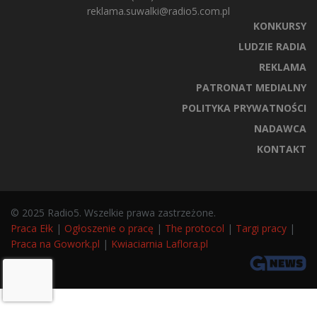
reklama.suwalki@radio5.com.pl
KONKURSY
LUDZIE RADIA
REKLAMA
PATRONAT MEDIALNY
POLITYKA PRYWATNOŚCI
NADAWCA
KONTAKT
© 2025 Radio5. Wszelkie prawa zastrzeżone.
Praca Ełk
|
Ogłoszenie o pracę
|
The protocol
|
Targi pracy
|
Praca na Gowork.pl
|
Kwiaciarnia Laflora.pl