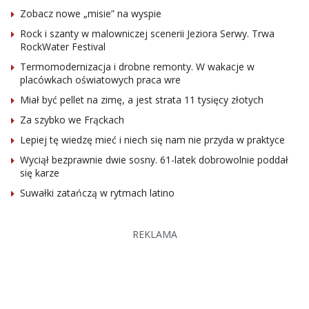
Zobacz nowe „misie” na wyspie
Rock i szanty w malowniczej scenerii Jeziora Serwy. Trwa
RockWater Festival
Termomodernizacja i drobne remonty. W wakacje w
placówkach oświatowych praca wre
Miał być pellet na zimę, a jest strata 11 tysięcy złotych
Za szybko we Frąckach
Lepiej tę wiedzę mieć i niech się nam nie przyda w praktyce
Wyciął bezprawnie dwie sosny. 61-latek dobrowolnie poddał
się karze
Suwałki zatańczą w rytmach latino
REKLAMA