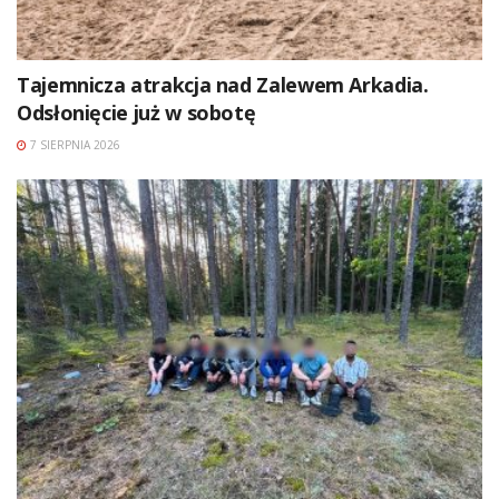
Tajemnicza atrakcja nad Zalewem Arkadia.
Odsłonięcie już w sobotę
7 SIERPNIA 2026