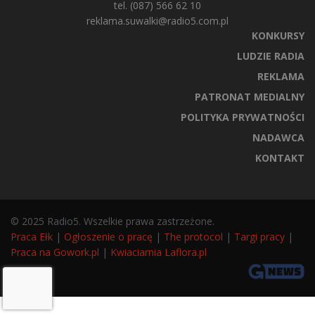
tel. (087) 566 62 10
reklama.suwalki@radio5.com.pl
KONKURSY
LUDZIE RADIA
REKLAMA
PATRONAT MEDIALNY
POLITYKA PRYWATNOŚCI
NADAWCA
KONTAKT
© 2025 Radio5. Wszelkie prawa zastrzeżone.
Praca Ełk
|
Ogłoszenie o pracę
|
The protocol
|
Targi pracy
|
Praca na Gowork.pl
|
Kwiaciarnia Laflora.pl