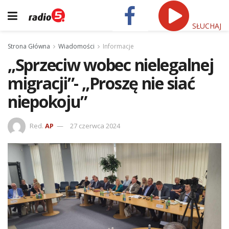
SŁUCHAJ
Strona Główna
Wiadomości
Informacje
„Sprzeciw wobec nielegalnej
migracji”- „Proszę nie siać
niepokoju”
Red.
AP
27 czerwca 2024