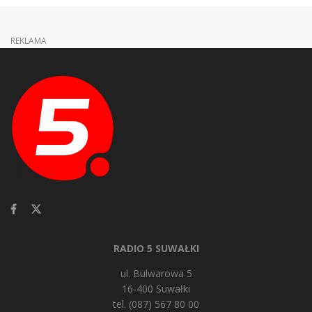
REKLAMA
RADIO 5 SUWAŁKI
ul. Bulwarowa 5
16-400 Suwałki
tel. (087) 567 80 00