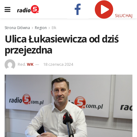
SŁUCHAJ
Strona Główna
Region
Ełk
Ulica Łukasiewicza od dziś
przejezdna
Red.
WK
18 czerwca 2024