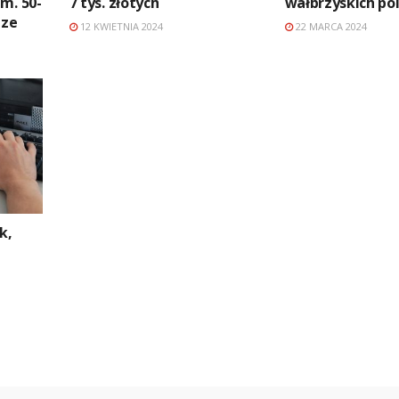
m. 50-
7 tys. złotych
wałbrzyskich po
dze
12 KWIETNIA 2024
22 MARCA 2024
k,