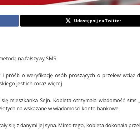
Udostępnij na Twitter
a metodą na fałszywy SMS.
w i próśb o weryfikację osób proszących o przelew wciąż 
iego jest ich coraz więcej.
a się mieszkanka Sejn. Kobieta otrzymała wiadomość sms 
 złotych na wskazane w wiadomości konto bankowe.
y się z danymi jej syna. Mimo tego, kobieta dokonała prze