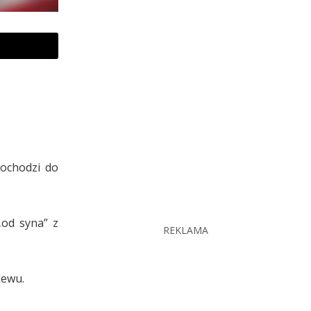
dochodzi do
„od syna” z
REKLAMA
lewu.