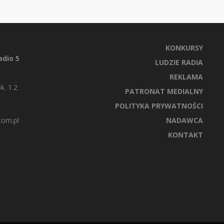
KONKURSY
dio 5
LUDZIE RADIA
REKLAMA
k. 1.2
PATRONAT MEDIALNY
POLITYKA PRYWATNOŚCI
com.pl
NADAWCA
KONTAKT