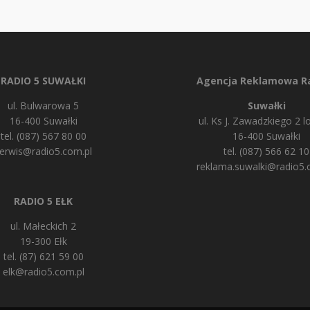
RADIO 5 SUWAŁKI
Agencja Reklamowa Ra
ul. Bulwarowa 5
Suwałki
16-400 Suwałki
ul. Ks J. Zawadzkiego 2 lo
tel. (087) 567 80 00
16-400 Suwałki
erwis@radio5.com.pl
tel. (087) 566 62 10
reklama.suwalki@radio5.
RADIO 5 EŁK
ul. Małeckich 2
19-300 Ełk
tel. (87) 621 59 00
elk@radio5.com.pl