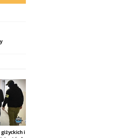
y
giżyckich i