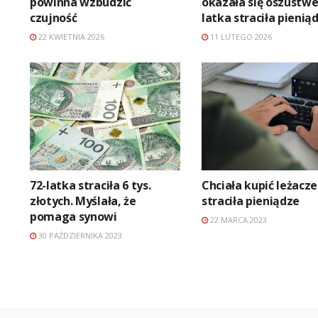
powinna wzbudzić
okazała się oszustwe
czujność
latka straciła pienią
22 KWIETNIA 2026
11 LUTEGO 2026
72-latka straciła 6 tys.
Chciała kupić leżacze
złotych. Myślała, że
straciła pieniądze
pomaga synowi
22 MARCA 2023
30 PAŹDZIERNIKA 2023