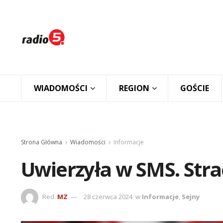
WIADOMOŚCI
REGION
GOŚCIE
Strona Główna
Wiadomości
Informacje
Uwierzyła w SMS. Strac
Red.
MZ
28 czerwca 2024
w
Informacje
,
Sejny