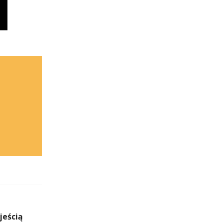
jeścią