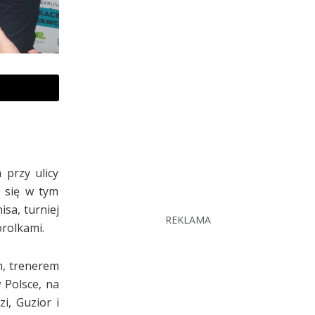
 przy ulicy
e się w tym
isa, turniej
REKLAMA
rolkami.
em, trenerem
 Polsce, na
i, Guzior i