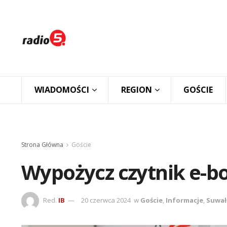
WIADOMOŚCI
REGION
GOŚCIE
Strona Główna
Goście
Wypożycz czytnik e-b
Red.
IB
20 czerwca 2024
w
Goście
,
Informacje
,
Suwał