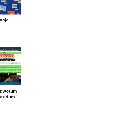
nają
 z wotum
lutorium