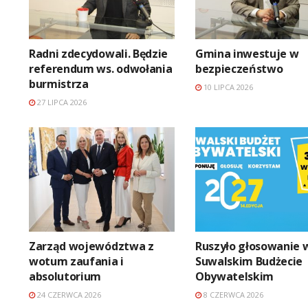
Radni zdecydowali. Będzie
Gmina inwestuje w
referendum ws. odwołania
bezpieczeństwo
burmistrza
10 LIPCA 2026
27 LIPCA 2026
Zarząd województwa z
Ruszyło głosowanie 
wotum zaufania i
Suwalskim Budżecie
absolutorium
Obywatelskim
24 CZERWCA 2026
8 CZERWCA 2026