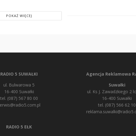
POKAŻ WIĘCEJ
RADIO 5 SUWAŁKI
Agencja Reklamowa Ra
ul. Bulwarowa 5
Suwałki
16-400 Suwałki
ul. Ks J. Zawadzkiego 2 lo
tel. (087) 567 80 00
16-400 Suwałki
erwis@radio5.com.pl
tel. (087) 566 62 10
reklama.suwalki@radio5.
RADIO 5 EŁK