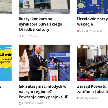
Ruszył konkurs na
Uczniowie zaczy
dyrektora Suwalskiego
wakacje
Ośrodka Kultury
26 CZERWCA 2026
10 LIPCA 2026
w
Jak zatrzymać młodych w
Zarząd Powiatu
naszym regionie?
zaufania i abso
Powstaje nowy projekt UE
28 MAJA 2026
2 CZERWCA 2026