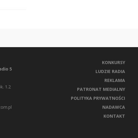
KONKURSY
dio 5
LUDZIE RADIA
REKLAMA
k. 1.2
PATRONAT MEDIALNY
POLITYKA PRYWATNOŚCI
com.pl
NADAWCA
KONTAKT