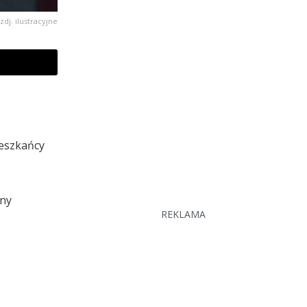
zdj. ilustracyjne
ieszkańcy
rny
REKLAMA