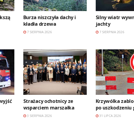
ększą
Burza niszczyła dachy i
Silny wiatr wywr
kładła drzewa
jachty
7 SIERPNIA 2026
7 SIERPNIA 2026
wyjść
Strażacy ochotnicy ze
Krzywólka zabl
wsparciem marszałka
po uszkodzeniu 
3 SIERPNIA 2026
31 LIPCA 2026