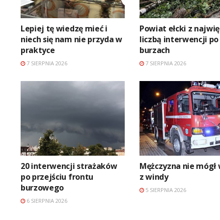
Lepiej tę wiedzę mieć i
Powiat ełcki z najwi
niech się nam nie przyda w
liczbą interwencji po
praktyce
burzach
7 SIERPNIA 2026
7 SIERPNIA 2026
20 interwencji strażaków
Mężczyzna nie mógł 
po przejściu frontu
z windy
burzowego
5 SIERPNIA 2026
6 SIERPNIA 2026