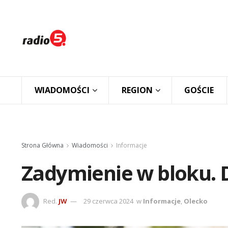
WIADOMOŚCI
REGION
GOŚCIE
Strona Główna
Wiadomości
Informacje
Zadymienie w bloku. 
Red.
JW
29 czerwca 2024
w
Informacje
,
Olecko