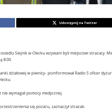
Udostępnij na Twitter
siedlu Siejnik w Olecku wzywani byli miejscowi strażacy. M
ą 8.00.
cianki działowej w piwnicy- poinformował Radio 5 oficer dyżu
lecku.
t nie wymagał pomocy medycznej.
przestrzenienia się pożaru, zaznaczył strażak.