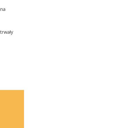
 na
 trwały