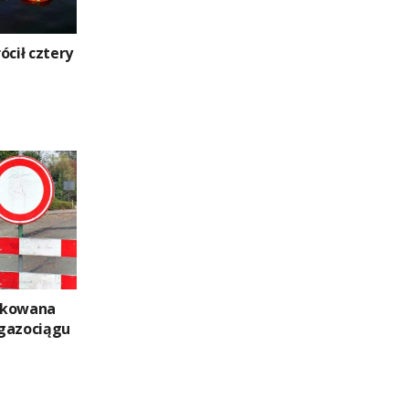
ócił cztery
okowana
gazociągu