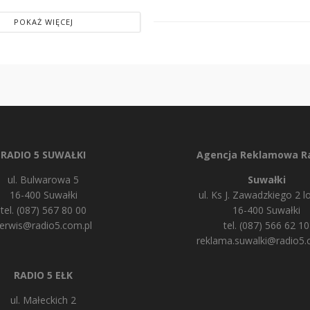
POKAŻ WIĘCEJ
RADIO 5 SUWAŁKI
Agencja Reklamowa Ra
ul. Bulwarowa 5
Suwałki
16-400 Suwałki
ul. Ks J. Zawadzkiego 2 lo
tel. (087) 567 80 00
16-400 Suwałki
erwis@radio5.com.pl
tel. (087) 566 62 10
reklama.suwalki@radio5.
RADIO 5 EŁK
ul. Małeckich 2