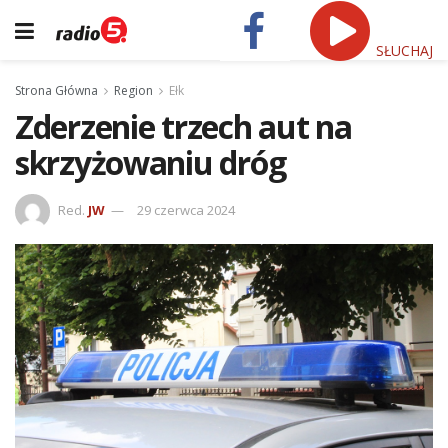
SŁUCHAJ
Strona Główna
Region
Ełk
Zderzenie trzech aut na
skrzyżowaniu dróg
Red.
JW
29 czerwca 2024